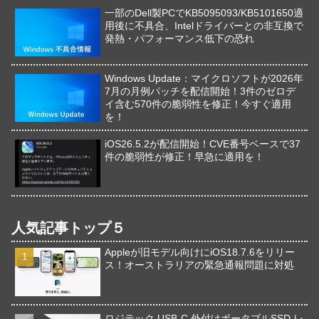
一部のDell製PCでKB5095093/KB5101650適
用後に不具合、Intelドライバーとの非互換で
発熱・パフォーマンス低下の恐れ
Windows Update：マイクロソフトが2026年
7月の月例パッチを配信開始！3件のゼロデ
イ含む570件の脆弱性を修正！今すぐ適用
を！
iOS26.5.2が配信開始！CVE番号ベースで37
件の脆弱性が修正！早急に適用を！
人気記事トップ５
Appleが旧モデル向けにiOS18.7.6をリリー
ス！オーストラリアの緊急通報問題に対処
ロジテック USB-C 外付けポータブルSSD レ