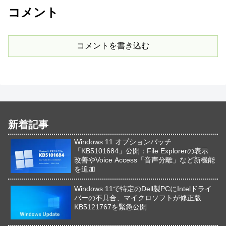
コメント
コメントを書き込む
新着記事
Windows 11 オプションパッチ
「KB5101684」公開：File Explorerの表示
改善やVoice Access「音声分離」など新機能
を追加
Windows 11で特定のDell製PCにIntelドライ
バーの不具合、マイクロソフトが修正版
KB5121767を緊急公開