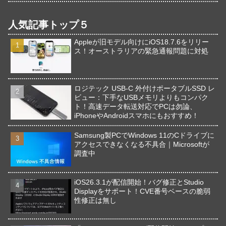
人気記事トップ５
Appleが旧モデル向けにiOS18.7.6をリリー
ス！オーストラリアの緊急通報問題に対処
ロジテック USB-C 外付けポータブルSSD レ
ビュー：下手なUSBメモリよりもコンパク
ト！高速データ転送対応でPCは勿論、
iPhoneやAndroidスマホにもおすすめ！
Samsung製PCでWindows 11のCドライブに
アクセスできなくなる不具合｜Microsoftが
調査中
iOS26.3.1が配信開始！バグ修正とStudio
Displayをサポート！CVE番号ベースの脆弱
性修正は無し