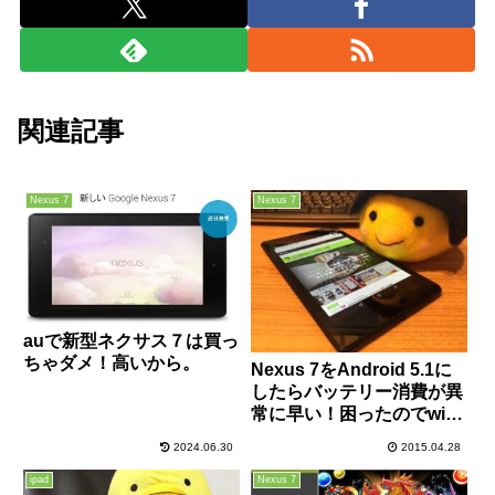
関連記事
Nexus 7
Nexus 7
auで新型ネクサス７は買っ
ちゃダメ！高いから。
Nexus 7をAndroid 5.1に
したらバッテリー消費が異
常に早い！困ったのでwifi
関係の設定を見直したら劇
2024.06.30
2015.04.28
的に改善したよ！
ipad
Nexus 7