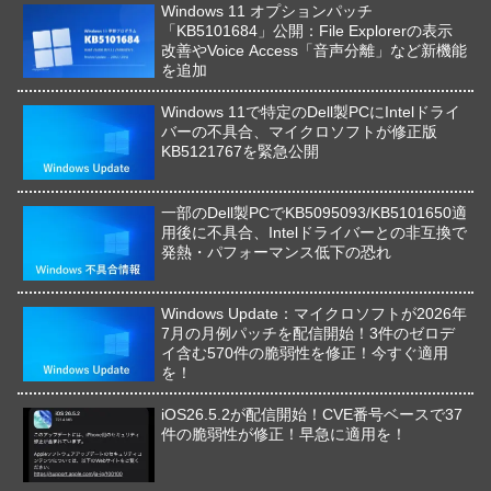
Windows 11 オプションパッチ
「KB5101684」公開：File Explorerの表示
改善やVoice Access「音声分離」など新機能
を追加
Windows 11で特定のDell製PCにIntelドライ
バーの不具合、マイクロソフトが修正版
KB5121767を緊急公開
一部のDell製PCでKB5095093/KB5101650適
用後に不具合、Intelドライバーとの非互換で
発熱・パフォーマンス低下の恐れ
Windows Update：マイクロソフトが2026年
7月の月例パッチを配信開始！3件のゼロデ
イ含む570件の脆弱性を修正！今すぐ適用
を！
iOS26.5.2が配信開始！CVE番号ベースで37
件の脆弱性が修正！早急に適用を！