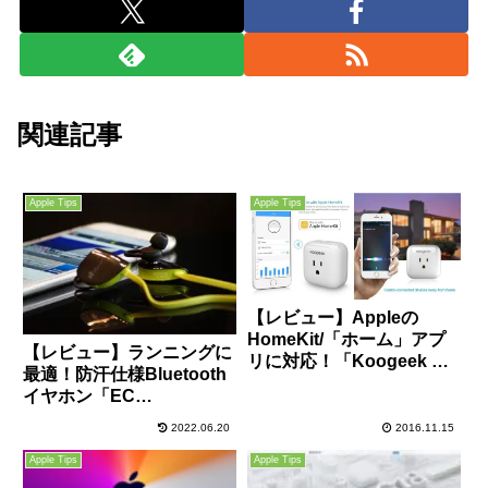
関連記事
Apple Tips
Apple Tips
【レビュー】Appleの
HomeKit/「ホーム」アプ
【レビュー】ランニングに
リに対応！「Koogeek ス
最適！防汗仕様Bluetooth
マートコンセント」はWi-
イヤホン「EC
Fi経由で電源のオンオフが
Technology H-07」はコス
可能な近未来コンセント！
2022.06.20
2016.11.15
パも良くておすすめ！
Apple Tips
Apple Tips