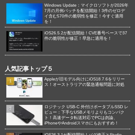
Windows Update：マイクロソフトが2026年
7月の月例パッチを配信開始！3件のゼロデ
イ含む570件の脆弱性を修正！今すぐ適用
を！
iOS26.5.2が配信開始！CVE番号ベースで37
件の脆弱性が修正！早急に適用を！
人気記事トップ５
Appleが旧モデル向けにiOS18.7.6をリリー
ス！オーストラリアの緊急通報問題に対処
ロジテック USB-C 外付けポータブルSSD レ
ビュー：下手なUSBメモリよりもコンパク
ト！高速データ転送対応でPCは勿論、
iPhoneやAndroidスマホにもおすすめ！
iOS26.3.1が配信開始！バグ修正とStudio