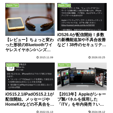
Apple Tips
Apple Tips
iOS26.4が配信開始！多数
【レビュー】ちょっと変わ
の新機能追加や不具合改善
った形状のBluetoothワイ
など！38件のセキュリティ
ヤレスイヤホン/ハンズフ
修正も！
リーヘッドセット
2015.11.09
2026.03.25
「SoundPEATS Q800」
は安いけどなかなかの性
Apple Tips
Apple Tips
能！
iOS15.2.1/iPadOS15.2.1が
【2013年】Appleがシャー
配信開始。メッセージや
プ製パネルを採用した
HomeKitなどの不具合を解
「iTV」を年内発売？いろ
消。iPhoneやiPadのフリ
いろ妄想してみた。
2022.01.13
2024.06.12