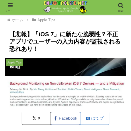
メニュー
検索
ホーム
Apple Tips
【悲報】「iOS 7」に新たな脆弱性？不正
アプリでユーザーの入力内容が監視される
恐れあり！
Apple Tips
X
Facebook
はてブ