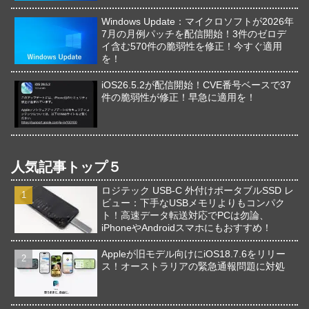
Windows Update：マイクロソフトが2026年
7月の月例パッチを配信開始！3件のゼロデ
イ含む570件の脆弱性を修正！今すぐ適用
を！
iOS26.5.2が配信開始！CVE番号ベースで37
件の脆弱性が修正！早急に適用を！
人気記事トップ５
ロジテック USB-C 外付けポータブルSSD レ
ビュー：下手なUSBメモリよりもコンパク
ト！高速データ転送対応でPCは勿論、
iPhoneやAndroidスマホにもおすすめ！
Appleが旧モデル向けにiOS18.7.6をリリー
ス！オーストラリアの緊急通報問題に対処