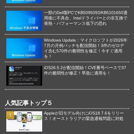
一部のDell製PCでKB5095093/KB5101650適
用後に不具合、Intelドライバーとの非互換で
発熱・パフォーマンス低下の恐れ
Windows Update：マイクロソフトが2026年
7月の月例パッチを配信開始！3件のゼロデ
イ含む570件の脆弱性を修正！今すぐ適用
を！
iOS26.5.2が配信開始！CVE番号ベースで37
件の脆弱性が修正！早急に適用を！
人気記事トップ５
Appleが旧モデル向けにiOS18.7.6をリリー
ス！オーストラリアの緊急通報問題に対処