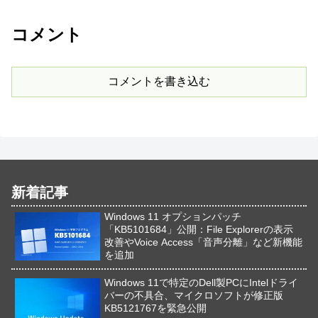
コメント
コメントを書き込む
新着記事
Windows 11 オプションパッチ
「KB5101684」公開：File Explorerの表示
改善やVoice Access「音声分離」など新機能
を追加
Windows 11で特定のDell製PCにIntelドライ
バーの不具合、マイクロソフトが修正版
KB5121767を緊急公開