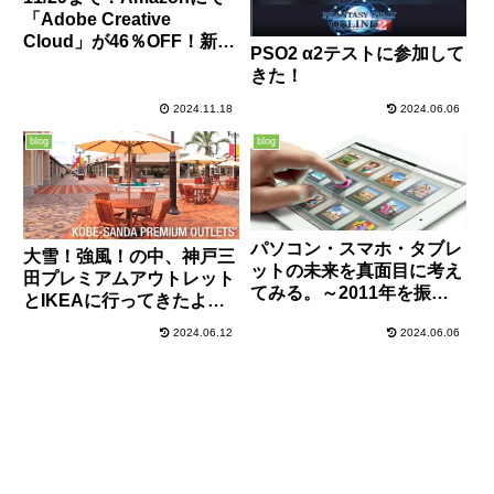
「Adobe Creative
Cloud」が46％OFF！新規
PSO2 α2テストに参加して
購入者限定！
きた！
2024.11.18
2024.06.06
blog
blog
パソコン・スマホ・タブレ
大雪！強風！の中、神戸三
ットの未来を真面目に考え
田プレミアムアウトレット
てみる。～2011年を振り
とIKEAに行ってきたよ。
返って～
～大阪・神戸旅行2日目～
2024.06.12
2024.06.06