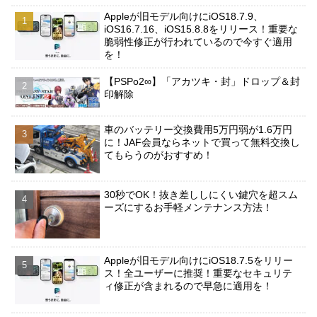
Appleが旧モデル向けにiOS18.7.9、
iOS16.7.16、iOS15.8.8をリリース！重要な
脆弱性修正が行われているので今すぐ適用
を！
【PSPo2∞】「アカツキ・封」ドロップ＆封
印解除
車のバッテリー交換費用5万円弱が1.6万円
に！JAF会員ならネットで買って無料交換し
てもらうのがおすすめ！
30秒でOK！抜き差ししにくい鍵穴を超スム
ーズにするお手軽メンテナンス方法！
Appleが旧モデル向けにiOS18.7.5をリリー
ス！全ユーザーに推奨！重要なセキュリテ
ィ修正が含まれるので早急に適用を！