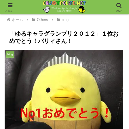
メニュー
検索
ホーム
Others
blog
「ゆるキャラグランプリ２０１２」１位お
めでとう！バリィさん！
blog