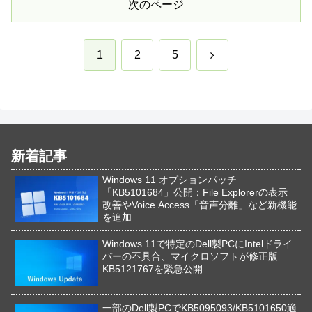
次のページ
次
1
2
5
へ
新着記事
Windows 11 オプションパッチ
「KB5101684」公開：File Explorerの表示
改善やVoice Access「音声分離」など新機能
を追加
Windows 11で特定のDell製PCにIntelドライ
バーの不具合、マイクロソフトが修正版
KB5121767を緊急公開
一部のDell製PCでKB5095093/KB5101650適