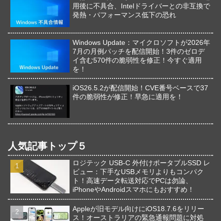
用後に不具合、Intelドライバーとの非互換で
発熱・パフォーマンス低下の恐れ
Windows Update：マイクロソフトが2026年
7月の月例パッチを配信開始！3件のゼロデ
イ含む570件の脆弱性を修正！今すぐ適用
を！
iOS26.5.2が配信開始！CVE番号ベースで37
件の脆弱性が修正！早急に適用を！
人気記事トップ５
ロジテック USB-C 外付けポータブルSSD レ
ビュー：下手なUSBメモリよりもコンパク
ト！高速データ転送対応でPCは勿論、
iPhoneやAndroidスマホにもおすすめ！
Appleが旧モデル向けにiOS18.7.6をリリー
ス！オーストラリアの緊急通報問題に対処