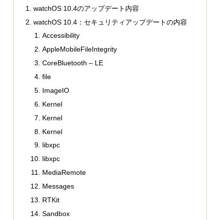
watchOS 10.4のアップデート内容
watchOS 10.4：セキュリティアップデートの内容
Accessibility
AppleMobileFileIntegrity
CoreBluetooth – LE
file
ImageIO
Kernel
Kernel
Kernel
libxpc
libxpc
MediaRemote
Messages
RTKit
Sandbox