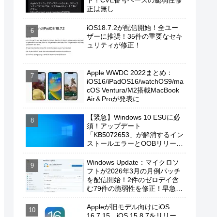
ト！CVE番号ベースの脆弱性修
正は無し
iOS18.7.2が配信開始！全ユー
ザーに推奨！35件の重要なセキ
ュリティが修正！
Apple WWDC 2022まとめ：
iOS16/iPadOS16/watchOS9/ma
cOS Ventura/M2搭載MacBook
Air＆Proが発表に
【緊急】Windows 10 ESUに必
須！アップデート
「KB5072653」が解消するイン
ストールエラーとOOBリリース
の背景
Windows Update：マイクロソ
フトが2026年3月の月例パッチ
を配信開始！2件のゼロデイ含
む79件の脆弱性を修正！早急に
適用を！
Appleが旧モデル向けにiOS
16.7.15、iOS 15.8.7をリリー