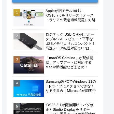
Appleが旧モデル向けに
iOS18.7.6をリリース！オース
トラリアの緊急通報問題に対処
ロジテック USB-C 外付けポー
タブルSSD レビュー：下手な
USBメモリよりもコンパクト！
高速データ転送対応でPCは勿
論、iPhoneやAndroidスマホに
もおすすめ！
「macOS Catalina」が配信開
始！アップデートに対応する
Macや新機能などまとめ！
Samsung製PCでWindows 11の
Cドライブにアクセスできなく
なる不具合｜Microsoftが調査中
iOS26.3.1が配信開始！バグ修
正とStudio Displayをサポー