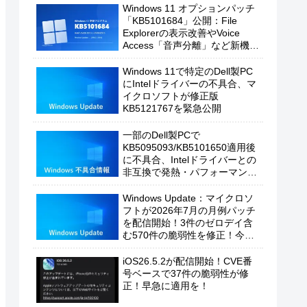
Windows 11 オプションパッチ
「KB5101684」公開：File
Explorerの表示改善やVoice
Access「音声分離」など新機能
を追加
Windows 11で特定のDell製PC
にIntelドライバーの不具合、マ
イクロソフトが修正版
KB5121767を緊急公開
一部のDell製PCで
KB5095093/KB5101650適用後
に不具合、Intelドライバーとの
非互換で発熱・パフォーマンス
低下の恐れ
Windows Update：マイクロソ
フトが2026年7月の月例パッチ
を配信開始！3件のゼロデイ含
む570件の脆弱性を修正！今す
ぐ適用を！
iOS26.5.2が配信開始！CVE番
号ベースで37件の脆弱性が修
正！早急に適用を！