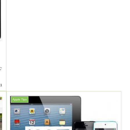
ご
、
11
Apple Tips