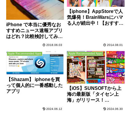
【iphone】AppStoreで人
気爆発！BrainWarsにハマ
る人が続出中！【おすすめ
iPhone で本当に優秀なお
アプリ】
すすめニュース速報アプリ
はどれ？比較検討してみま
した！
2018.06.03
2014.08.01
Apple Recommended Apps
Apple Recommended Apps
【Shazam】 iphoneを買
って個人的に一番感動した
【iOS】SUNSOFTから上
アプリ
海の最新版「タイセン上
海」がリリース！
【iphone】
2024.06.12
2024.06.30