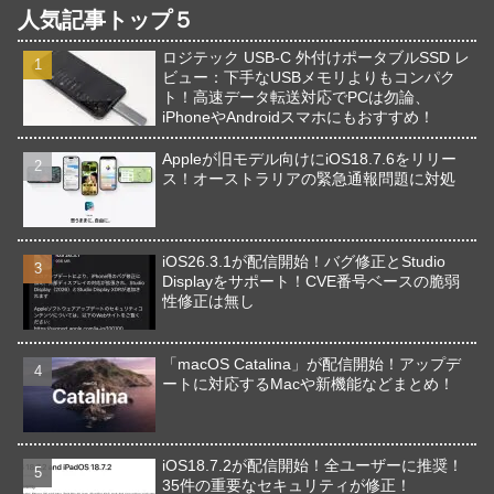
人気記事トップ５
ロジテック USB-C 外付けポータブルSSD レ
ビュー：下手なUSBメモリよりもコンパク
ト！高速データ転送対応でPCは勿論、
iPhoneやAndroidスマホにもおすすめ！
Appleが旧モデル向けにiOS18.7.6をリリー
ス！オーストラリアの緊急通報問題に対処
iOS26.3.1が配信開始！バグ修正とStudio
Displayをサポート！CVE番号ベースの脆弱
性修正は無し
「macOS Catalina」が配信開始！アップデ
ートに対応するMacや新機能などまとめ！
iOS18.7.2が配信開始！全ユーザーに推奨！
35件の重要なセキュリティが修正！