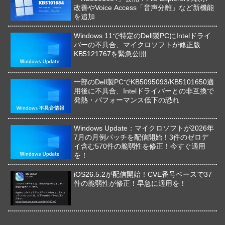
改善やVoice Access「音声分離」など新機能
を追加
Windows 11で特定のDell製PCにIntelドライ
バーの不具合、マイクロソフトが修正版
KB5121767を緊急公開
一部のDell製PCでKB5095093/KB5101650適
用後に不具合、Intelドライバーとの非互換で
発熱・パフォーマンス低下の恐れ
Windows Update：マイクロソフトが2026年
7月の月例パッチを配信開始！3件のゼロデ
イ含む570件の脆弱性を修正！今すぐ適用
を！
iOS26.5.2が配信開始！CVE番号ベースで37
件の脆弱性が修正！早急に適用を！