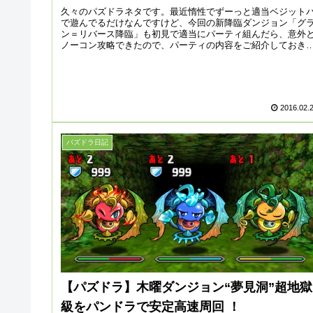
久々のパズドラネタです。最近惰性でずーっと適当ベジット
で遊んでるだけなんですけど、今回の新降臨ダンジョン「グ
ン＝リバース降臨」も初見で適当にパーティ組んだら、意外
ノーコン攻略できたので、パーティの内容をご紹介しておき
す。攻略内容は、...
2016.02.
パズドラ日記
【パズドラ】木曜ダンジョン“夢見洞”超地獄
級をパンドラで安定高速周回 ！