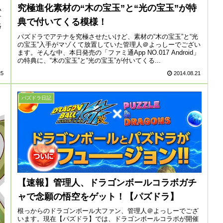
究極進化素材の“木の宝玉”と“光の宝玉”が特
い
す
典で付いてくる模様！
略
パズドラでアテナを究極させたいけど、素材の“木の宝玉”と“光
の宝玉”入手がマゾくて放置していた管理人＠よっしーでござい
ます。そんな中、本日発売の「ファミ通App NO.017 Android」
の特典に、“木の宝玉”と“光の宝玉”が付いてくる...
25
2014.08.21
パズドラ日記
【速報】管理人、ドラゴンボールコラボガチ
ャで念願の悟空をゲット！【パズドラ】
根っからのドラゴンボール大ファン、管理人＠よっしーでござ
います。現在【パズドラ】では、ドラゴンボールコラボが開催