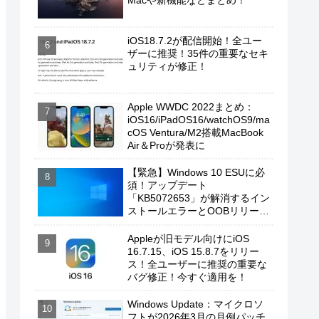
Macや新機能などまとめ！
iOS18.7.2が配信開始！全ユー
ザーに推奨！35件の重要なセキ
ュリティが修正！
Apple WWDC 2022まとめ：
iOS16/iPadOS16/watchOS9/ma
cOS Ventura/M2搭載MacBook
Air＆Proが発表に
【緊急】Windows 10 ESUに必
須！アップデート
「KB5072653」が解消するイン
ストールエラーとOOBリリース
の背景
Appleが旧モデル向けにiOS
16.7.15、iOS 15.8.7をリリー
ス！全ユーザーに推奨の重要な
バグ修正！今すぐ適用を！
Windows Update：マイクロソ
フトが2026年3月の月例パッチ