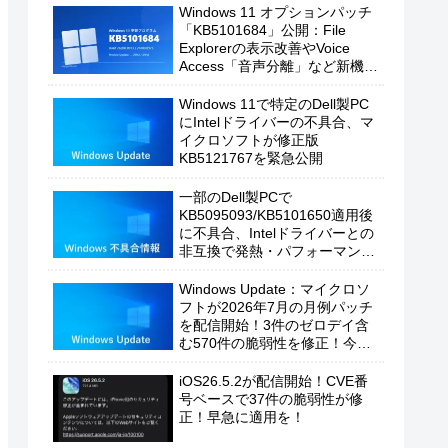
Windows 11 オプションパッチ
「KB5101684」公開：File
Explorerの表示改善やVoice
Access「音声分離」など新機能
を追加
Windows 11で特定のDell製PC
にIntelドライバーの不具合、マ
イクロソフトが修正版
KB5121767を緊急公開
一部のDell製PCで
KB5095093/KB5101650適用後
に不具合、Intelドライバーとの
非互換で発熱・パフォーマンス
低下の恐れ
Windows Update：マイクロソ
フトが2026年7月の月例パッチ
を配信開始！3件のゼロデイ含
む570件の脆弱性を修正！今す
ぐ適用を！
iOS26.5.2が配信開始！CVE番
号ベースで37件の脆弱性が修
正！早急に適用を！