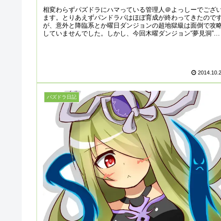
相変わらずパズドラにハマっている管理人＠よっしーでござ
ます。とりあえずパンドラパはほぼ育成が終わってきたので
が、意外と降臨系とか曜日ダンジョンの超地獄級は面倒で攻
していませんでした。しかし、今回木曜ダンジョン“夢見洞”超
地獄級をパンド...
2014.10.
パズドラ日記