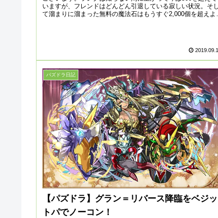
いますが、フレンドはどんどん引退している寂しい状況。そ
て溜まりに溜まった無料の魔法石はもうすぐ2,000個を超えよ
としてい...
2019.09.
パズドラ日記
【パズドラ】グラン＝リバース降臨をベジッ
トパでノーコン！