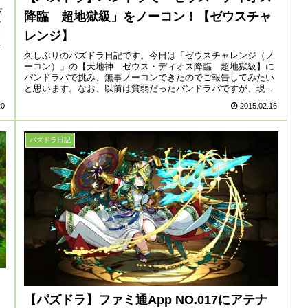
パ
降臨 超地獄級」をノーコン！【ゼウスチャ
ラ
と
レンジ】
ま
久しぶりのパズドラ日記です。今日は「ゼウスチャレンジ（ノ
ーコン）」の【天地神 ゼウス・ディオス降臨 超地獄級】に
パンドラパで挑み、無事ノーコンできたのでご報告してみたい
と思います。なお、以前は貧弱だったパンドラパですが、現在
主要キャラはオー...
20
2015.02.16
パズドラ日記
【パズドラ】ファミ通App NO.017にアテナ