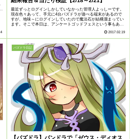
結果報告＆当たり検証【2/18～2/21】
し
う
最近ずっとログインしかしていなかった管理人よっしーです。
現在色々あって、手元に4台パズドラが遊べる端末があるので
すが、地味～にログインしていたので魔法石が結構溜まってい
ます。そこで本日は、アンケートゴッドフェスという事もある
ので、思い切って...
14
2017.02.19
パズドラ日記
【パズドラ】パンドラで「ゼウス・ディオス