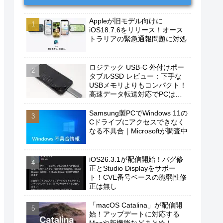
Appleが旧モデル向けに
iOS18.7.6をリリース！オース
トラリアの緊急通報問題に対処
ロジテック USB-C 外付けポー
タブルSSD レビュー：下手な
USBメモリよりもコンパクト！
高速データ転送対応でPCは勿
論、iPhoneやAndroidスマホに
もおすすめ！
Samsung製PCでWindows 11の
Cドライブにアクセスできなく
なる不具合｜Microsoftが調査中
iOS26.3.1が配信開始！バグ修
正とStudio Displayをサポー
ト！CVE番号ベースの脆弱性修
正は無し
「macOS Catalina」が配信開
始！アップデートに対応する