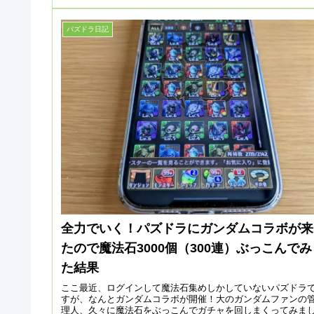
パズドラ日記
全力でいく！パズドラにガンダムコラボが来
たので魔法石3000個（300連）ぶっこんでみ
た結果
ここ最近、ログインして魔法石集めしかしていないパズドラ
すが、なんとガンダムコラボが開催！大のガンダムファンの
理人、久々に魔法石をぶっこんでガチャを回しまくってみま