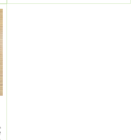
で
管
し