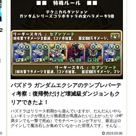
2
と
現
パズドラ ガンダムエクシアのテンプレパーテ
ィ考察：復帰勢だけど壊滅級ダンジョンもク
リアできたよ！
パズドラはリリース初期から遊んでいますが、だんだんいやら
しいギミックが増えたり難易度が馬鹿みたいに上がったり（HP
満タンでも一撃で死ぬ）でモチベーションが下がり、最近はロ
グインして魔法石しか集めていなかった管理人です。そんな中
開催された「ガ...
20
2023.03.06