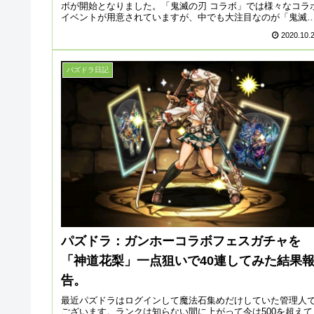
ボが開始となりました。「鬼滅の刃 コラボ」では様々なコラ
イベントが用意されていますが、中でも大注目なのが「鬼滅
刃 コラボガ...
2020.10.
パズドラ日記
パズドラ：ガンホーコラボフェスガチャを
「神道花梨」一点狙いで40連してみた結果
告。
最近パズドラはログインして魔法石集めだけしていた管理人
ございます。ランクは知らない間に上がって今は500を超えて