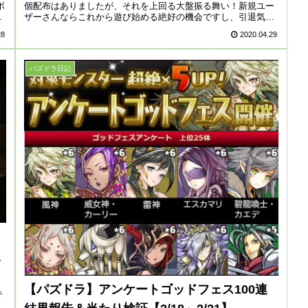
ボ
個配布はありましたが、それを上回る大盤振る舞い！新規ユー
の
ザーさんならこれから遊び始める絶好の機会ですし、引退気味
な人もこれ...
28
2020.04.29
パズドラ日記
報
【パズドラ】アンケートゴッドフェス100連
で