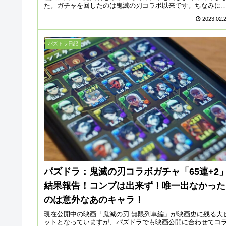
た。ガチャを回したのは鬼滅の刃コラボ以来です。ちなみに
現在ちまちま集め...
2023.02.
パズドラ日記
パズドラ：鬼滅の刃コラボガチャ「65連+2
結果報告！コンプは出来ず！唯一出なかった
のは意外なあのキャラ！
現在公開中の映画「鬼滅の刃 無限列車編」が映画史に残る大
ットとなっていますが、パズドラでも映画公開に合わせてコ