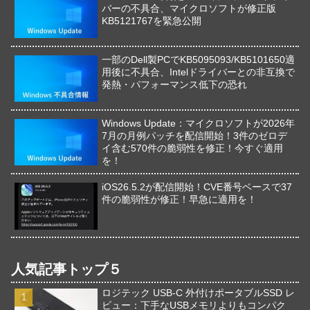
バーの不具合、マイクロソフトが修正版
KB5121767を緊急公開
一部のDell製PCでKB5095093/KB5101650適
用後に不具合、Intelドライバーとの非互換で
発熱・パフォーマンス低下の恐れ
Windows Update：マイクロソフトが2026年
7月の月例パッチを配信開始！3件のゼロデ
イ含む570件の脆弱性を修正！今すぐ適用
を！
iOS26.5.2が配信開始！CVE番号ベースで37
件の脆弱性が修正！早急に適用を！
人気記事トップ５
ロジテック USB-C 外付けポータブルSSD レ
ビュー：下手なUSBメモリよりもコンパク