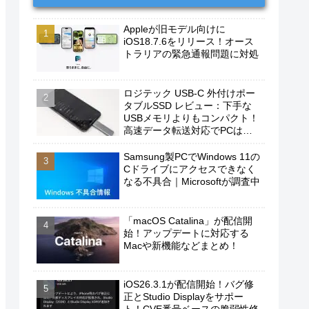
Appleが旧モデル向けに
iOS18.7.6をリリース！オース
トラリアの緊急通報問題に対処
ロジテック USB-C 外付けポー
タブルSSD レビュー：下手な
USBメモリよりもコンパクト！
高速データ転送対応でPCは勿
論、iPhoneやAndroidスマホに
もおすすめ！
Samsung製PCでWindows 11の
Cドライブにアクセスできなく
なる不具合｜Microsoftが調査中
「macOS Catalina」が配信開
始！アップデートに対応する
Macや新機能などまとめ！
iOS26.3.1が配信開始！バグ修
正とStudio Displayをサポー