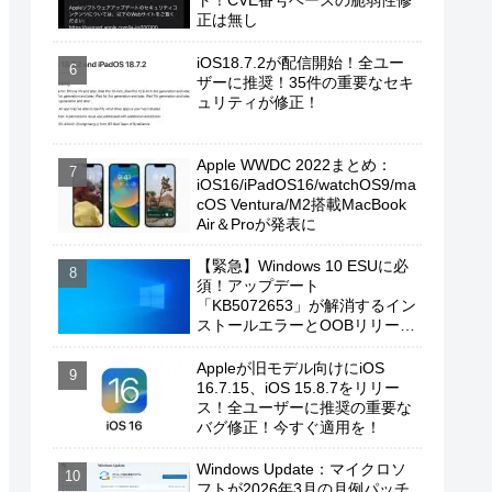
ト！CVE番号ベースの脆弱性修
正は無し
iOS18.7.2が配信開始！全ユー
ザーに推奨！35件の重要なセキ
ュリティが修正！
Apple WWDC 2022まとめ：
iOS16/iPadOS16/watchOS9/ma
cOS Ventura/M2搭載MacBook
Air＆Proが発表に
【緊急】Windows 10 ESUに必
須！アップデート
「KB5072653」が解消するイン
ストールエラーとOOBリリース
の背景
Appleが旧モデル向けにiOS
16.7.15、iOS 15.8.7をリリー
ス！全ユーザーに推奨の重要な
バグ修正！今すぐ適用を！
Windows Update：マイクロソ
フトが2026年3月の月例パッチ