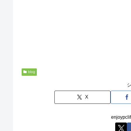
blog
X
enjoyp