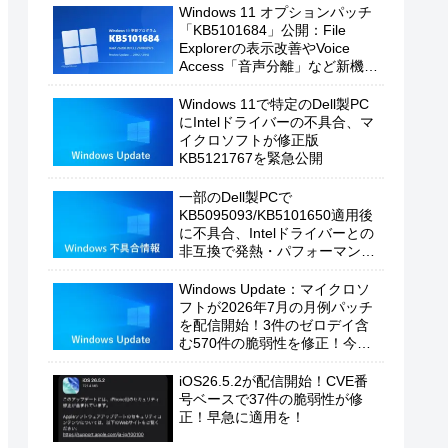
Windows 11 オプションパッチ
「KB5101684」公開：File
Explorerの表示改善やVoice
Access「音声分離」など新機能
を追加
Windows 11で特定のDell製PC
にIntelドライバーの不具合、マ
イクロソフトが修正版
KB5121767を緊急公開
一部のDell製PCで
KB5095093/KB5101650適用後
に不具合、Intelドライバーとの
非互換で発熱・パフォーマンス
低下の恐れ
Windows Update：マイクロソ
フトが2026年7月の月例パッチ
を配信開始！3件のゼロデイ含
む570件の脆弱性を修正！今す
ぐ適用を！
iOS26.5.2が配信開始！CVE番
号ベースで37件の脆弱性が修
正！早急に適用を！