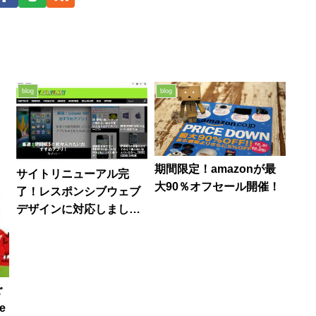
blog
blog
期間限定！amazonが最
サイトリニューアル完
大90％オフセール開催！
了！レスポンシブウェブ
デザインに対応しまし
た！
ご
e