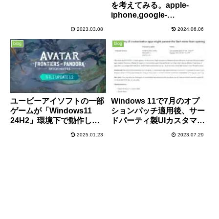
を考えてみる。apple-
iphone,google-
android,microsoft-
2023.03.08
2024.06.06
windowsphone
blog
blog
ユービーアイソフトの一部
Windows 11で7月のオプ
ゲームが「Windows11
ションパッチ適用後、サー
24H2」環境下で動作しな
ドパーティ製UIカスタマイ
い不具合がやっと修正、セ
ズアプリを併用するとスタ
2025.01.23
2023.07.29
ーフガードホールドも解除
ートメニューが開かない不
に
具合が発生