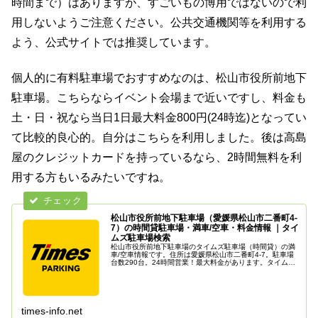
時間まで）はありますが、すごいもの博用ではないので利
用しないようご注意ください。公共交通機関等を利用する
よう、公式サイトでは推奨しています。
個人的に有料駐車場でおすすめなのは、松山市役所前地下
駐車場。こちらならイベント会場まで近いですし、料金も
土・日・祝なら当日1日最大料金800円(24時迄)となってい
て比較的良心的。自分はこちらを利用しました。後は高島
屋のクレジットカードを持っているなら、2時間無料を利
用する方もいるみたいですね。
松山市役所前地下駐車場（愛媛県松山市二番町4-
7）の時間貸駐車場・満車/空車・料金情報 ｜タイ
ムズ駐車場検索
松山市役所前地下駐車場のタイムズ駐車場（時間貸）の満
車/空車情報です。住所は愛媛県松山市二番町4-7。駐車場
台数290台。24時間営業！最大料金があります。タイムズ
の駐車場は、クルマがとめられるだけでなく、クルマを借
りられる場所にもなるなど...
times-info.net