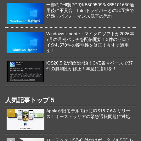
一部のDell製PCでKB5095093/KB5101650適
用後に不具合、Intelドライバーとの非互換で
発熱・パフォーマンス低下の恐れ
Windows Update：マイクロソフトが2026年
7月の月例パッチを配信開始！3件のゼロデ
イ含む570件の脆弱性を修正！今すぐ適用
を！
iOS26.5.2が配信開始！CVE番号ベースで37
件の脆弱性が修正！早急に適用を！
人気記事トップ５
Appleが旧モデル向けにiOS18.7.6をリリー
ス！オーストラリアの緊急通報問題に対処
ロジテック USB-C 外付けポータブルSSD レ