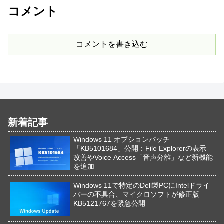
コメント
コメントを書き込む
新着記事
Windows 11 オプションパッチ
「KB5101684」公開：File Explorerの表示
改善やVoice Access「音声分離」など新機能
を追加
Windows 11で特定のDell製PCにIntelドライ
バーの不具合、マイクロソフトが修正版
KB5121767を緊急公開