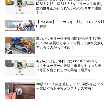
iOS16.7.16、iOS15.8.8をリリース！重要な
脆弱性修正が行われているので今すぐ適用
を！
【PSPo2∞】「アカツキ・封」ドロップ＆封
印解除
車のバッテリー交換費用5万円弱が1.6万円
に！JAF会員ならネットで買って無料交換し
てもらうのがおすすめ！
Appleが旧モデル向けにiOS18.7.5をリリー
ス！全ユーザーに推奨！重要なセキュリテ
ィ修正が含まれるので早急に適用を！
30秒でOK！抜き差ししにくい鍵穴を超スム
ーズにするお手軽メンテナンス方法！