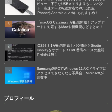
ビュー：下手なUSBメモリよりもコンパク
ト！高速データ転送対応でPCは勿論、
iPhoneやAndroidスマホにもおすすめ！
「macOS Catalina」が配信開始！アップデ
ートに対応するMacや新機能などまとめ！
iOS26.3.1が配信開始！バグ修正とStudio
Displayをサポート！CVE番号ベースの脆弱
性修正は無し
Samsung製PCでWindows 11のCドライブに
アクセスできなくなる不具合｜Microsoftが
調査中
プロフィール