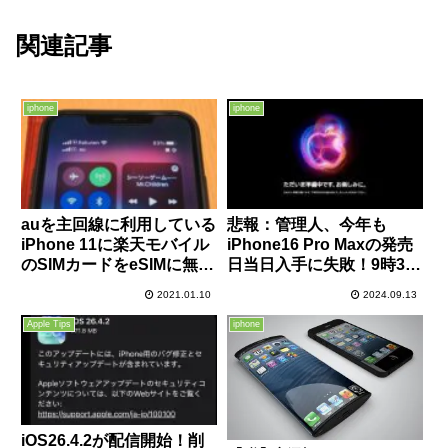
関連記事
iphone
iphone
auを主回線に利用している
悲報：管理人、今年も
iPhone 11に楽天モバイル
iPhone16 Pro Maxの発売
のSIMカードをeSIMに無料
日当日入手に失敗！9時3分
変更申請しデータ通信用に
に予約購入完了するも到着
2021.01.10
2024.09.13
副回線として設定する方法
は10月3日以降の配送に
解説
Apple Tips
iphone
iOS26.4.2が配信開始！削