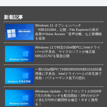
新着記事
Windows 11 オプションパッチ
「KB5101684」公開：File Explorerの表示
改善やVoice Access「音声分離」など新機能
を追加
Windows 11で特定のDell製PCにIntelドライ
バーの不具合、マイクロソフトが修正版
KB5121767を緊急公開
一部のDell製PCでKB5095093/KB5101650適
用後に不具合、Intelドライバーとの非互換で
発熱・パフォーマンス低下の恐れ
Windows Update：マイクロソフトが2026年
7月の月例パッチを配信開始！3件のゼロデ
イ含む570件の脆弱性を修正！今すぐ適用
を！