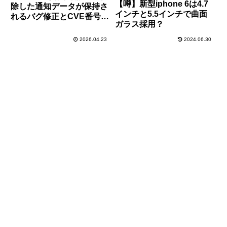
【噂】新型iphone 6は4.7
除した通知データが保持さ
インチと5.5インチで曲面
れるバグ修正とCVE番号ベ
ガラス採用？
ースで1件の脆弱性修正！
早急に適用を！
2026.04.23
2024.06.30