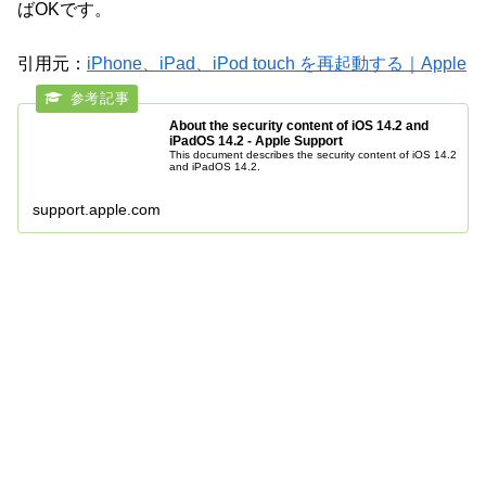
ばOKです。
引用元：
iPhone、iPad、iPod touch を再起動する｜Apple
About the security content of iOS 14.2 and
iPadOS 14.2 - Apple Support
This document describes the security content of iOS 14.2
and iPadOS 14.2.
support.apple.com