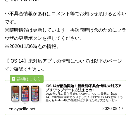
※不具合情報があればコメント等でお知らせ頂けると幸い
です。
※随時情報は更新しています。再訪問時は念のためにブラ
ウザの更新ボタンを押してください。
※2020/11/06時点の情報。
【iOS 14】未対応アプリの情報については以下のページ
でご確認ください。
iOS 14が配信開始！新機能/不具合情報/未対応ア
プリ/アップデート方法まとめ！
2020年9月17日午前4時ごろから、ついに最新の【iOS
14】の配信が開始となりました！今回のiOS 14では良くも
悪くもAndroid風の機能が追加されたのが大きなトピッ
ク。ついにiOSでもウィジェットがホーム画面上に配置可
能になり、...
2020.09.17
enjoypclife.net