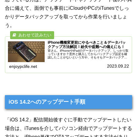
合に備えて、面倒でも事前にiCloudやPCのiTunesでしっ
かりデータバックアップを取ってから作業を行いましょ
う。
iPhone機種変更前にやるべきこと＆データバッ
クアップ方法解説！紛失や盗難への備えにも！
皆さん、iPhoneやiPadのデータバックアップ、しっかり取
っていますか？意外と購入してからバックアップ設定を確
認したことがないという方や、そもそもデータバックアッ
プ方法を知らないという方も自分の周りには案外大勢いま
す。Appleより発売...
2023.09.22
enjoypclife.net
iOS 14.2へのアップデート手順
「iOS 14.2」配信開始後すぐに手動でアップデートしたい
場合は、iTunesを介してパソコン経由でアップデートする
方法と、iPhone単体でOTAアップデートする方法があり