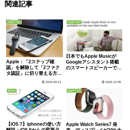
関連記事
Apple Tips
Apple Tips
日本でもApple Musicが
Apple：「2ステップ確
Googleアシスタント搭載
認」を解除して「2ファク
のスマートスピーカーで利
タ認証」に切り替える方法
用可能に！
～「2ファクタ認証」の使
2016.09.21
2020.12.08
い方～
iphone
Apple Tips
【iOS 7】iphoneの使い方
Apple Watch Series7 発
解説：iOS 6からの変更点