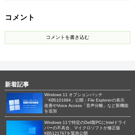
コメント
コメントを書き込む
新着記事
Windows 11 オプションパッチ
「KB5101684」公開：File Explorerの表示
改善やVoice Access「音声分離」など新機能
を追加
Windows 11で特定のDell製PCにIntelドライ
バーの不具合、マイクロソフトが修正版
KB5121767を緊急公開