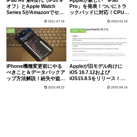
iPad Air 第4世代（8-10％
Appleが新しい「iPad
オフ）とApple Watch
Pro」を発表！ついにトラ
Series 5がAmazonでセー
ックパッドに対応！CPU性
ル中！7/18まで！
能とSSD容量が2倍になっ
2021.07.16
2020.03.19
た「MacBook Air」も新登
場！
ipad
Apple Tips
iPhone機種変更前にやる
Appleが旧モデル向けに
べきこと＆データバックア
iOS 16.7.12および
ップ方法解説！紛失や盗難
iOS15.8.5をリリース！全
への備えにも！
ユーザーに推奨！重要なセ
2023.09.22
2025.09.16
キュリティ修正が含まれる
ので早急に適用を！