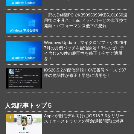
一部のDell製PCでKB5095093/KB5101650適
用後に不具合、Intelドライバーとの非互換で
発熱・パフォーマンス低下の恐れ
Windows Update：マイクロソフトが2026年
7月の月例パッチを配信開始！3件のゼロデ
イ含む570件の脆弱性を修正！今すぐ適用
を！
iOS26.5.2が配信開始！CVE番号ベースで37
件の脆弱性が修正！早急に適用を！
人気記事トップ５
Appleが旧モデル向けにiOS18.7.6をリリー
ス！オーストラリアの緊急通報問題に対処