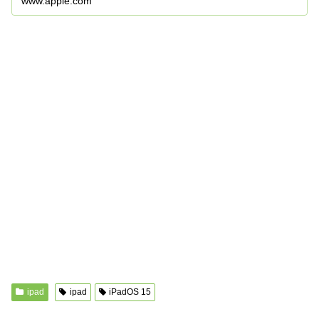
www.apple.com
ipad
ipad
iPadOS 15