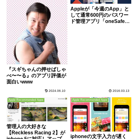
Appleが「今週のApp」と
して通常600円のパスワー
ド管理アプリ「oneSafe」
を無料で配信中！これは貰
っとこ！
『スギちゃんの押せばしゃ
べ〜〜る』のアプリ評価が
面白いwww
2024.06.10
2016.03.13
Apple Recommended Apps
Apple Recommended Apps
管理人の大好きな
【Reckless Racing 2】が
iphoneの文字入力が遅く
iphone 5に対応しアップデ