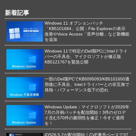
新着記事
Windows 11 オプションパッチ
「KB5101684」公開：File Explorerの表示
改善やVoice Access「音声分離」など新機能
を追加
Windows 11で特定のDell製PCにIntelドライ
バーの不具合、マイクロソフトが修正版
KB5121767を緊急公開
一部のDell製PCでKB5095093/KB5101650適
用後に不具合、Intelドライバーとの非互換で
発熱・パフォーマンス低下の恐れ
Windows Update：マイクロソフトが2026年
7月の月例パッチを配信開始！3件のゼロデ
イ含む570件の脆弱性を修正！今すぐ適用
を！
iOS26.5.2が配信開始！CVE番号ベースで37