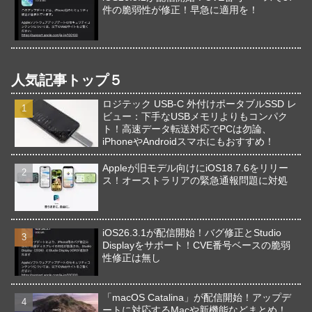
件の脆弱性が修正！早急に適用を！
人気記事トップ５
ロジテック USB-C 外付けポータブルSSD レ
ビュー：下手なUSBメモリよりもコンパク
ト！高速データ転送対応でPCは勿論、
iPhoneやAndroidスマホにもおすすめ！
Appleが旧モデル向けにiOS18.7.6をリリー
ス！オーストラリアの緊急通報問題に対処
iOS26.3.1が配信開始！バグ修正とStudio
Displayをサポート！CVE番号ベースの脆弱
性修正は無し
「macOS Catalina」が配信開始！アップデ
ートに対応するMacや新機能などまとめ！