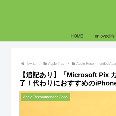
HOME
enjoypclife
ホーム
Apple Tips
Apple Recommended App
【追記あり】「Microsoft P
了！代わりにおすすめのiPho
Apple Recommended Apps