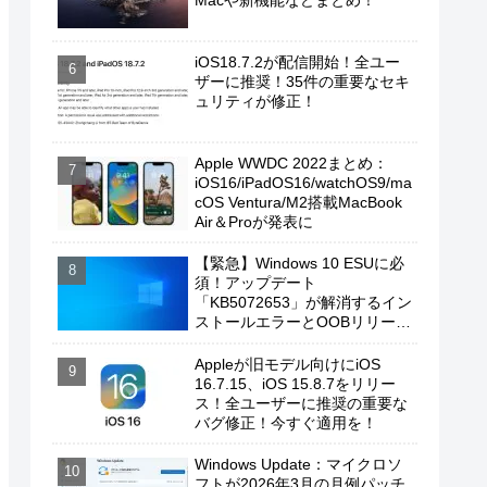
Macや新機能などまとめ！
iOS18.7.2が配信開始！全ユー
ザーに推奨！35件の重要なセキ
ュリティが修正！
Apple WWDC 2022まとめ：
iOS16/iPadOS16/watchOS9/ma
cOS Ventura/M2搭載MacBook
Air＆Proが発表に
【緊急】Windows 10 ESUに必
須！アップデート
「KB5072653」が解消するイン
ストールエラーとOOBリリース
の背景
Appleが旧モデル向けにiOS
16.7.15、iOS 15.8.7をリリー
ス！全ユーザーに推奨の重要な
バグ修正！今すぐ適用を！
Windows Update：マイクロソ
フトが2026年3月の月例パッチ