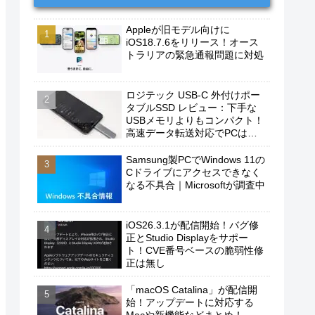
Appleが旧モデル向けに
iOS18.7.6をリリース！オース
トラリアの緊急通報問題に対処
ロジテック USB-C 外付けポー
タブルSSD レビュー：下手な
USBメモリよりもコンパクト！
高速データ転送対応でPCは勿
論、iPhoneやAndroidスマホに
もおすすめ！
Samsung製PCでWindows 11の
Cドライブにアクセスできなく
なる不具合｜Microsoftが調査中
iOS26.3.1が配信開始！バグ修
正とStudio Displayをサポー
ト！CVE番号ベースの脆弱性修
正は無し
「macOS Catalina」が配信開
始！アップデートに対応する