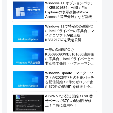
Windows 11 オプションパッチ
「KB5101684」公開：File
Explorerの表示改善やVoice
Access「音声分離」など新機能
を追加
Windows 11で特定のDell製PC
にIntelドライバーの不具合、マ
イクロソフトが修正版
KB5121767を緊急公開
一部のDell製PCで
KB5095093/KB5101650適用後
に不具合、Intelドライバーとの
非互換で発熱・パフォーマンス
低下の恐れ
Windows Update：マイクロソ
フトが2026年7月の月例パッチ
を配信開始！3件のゼロデイ含
む570件の脆弱性を修正！今す
ぐ適用を！
iOS26.5.2が配信開始！CVE番
号ベースで37件の脆弱性が修
正！早急に適用を！