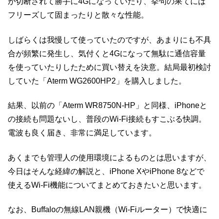
が切断されて勝手に4Gになっていたり、挙句の果てには
フリーズして固まったりと散々な性能。
しばらくは我慢して使っていたのですが、あまりにも不具
合が頻繁に発生し、気付くと4Gになって無駄に通信容量
を使っていたりしたために買い替えを決意。結局最初検討
していた「Aterm WG2600HP2」を購入しました。
結果、以前の「Aterm WR8750N-HP」と同様、iPhoneと
の接続も問題ないし、普段のWi-Fi接続もすこぶる快調。
電波も良く届き、非常に満足しています。
あくまでも管理人の使用環境によるものとは思いますが、
今日はそんな経緯の解説と、iPhone XやiPhone 8などで
使えるWi-Fi機能についてまとめておきたいと思います。
なお、Buffaloの無線LAN親機（Wi-Fiルーター）で快適に