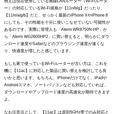
例えば現在使用している無線LANルーター（Wi-Fiルータ
ー）の対応しているWi-Fi規格が【11n/b/g】だったり、
【11/n/a/g/b】だと、せっかく最新のiPhone XやiPhone 8
にしても、その性能を十分に使いこなせていない可能性が
あるのです。実際に管理人も「Aterm WR8750N-HP」か
ら「Aterm WG2600HP2」に買い替えると、明らかにダウ
ンロード速度やSafariなどのブラウジング速度が速くな
り、快適度が増したと感じています。
もしも家で使っているWi-Fiルーターが古い方は、これを
機に【11ac】に対応した製品に買い替えを検討しても良
いかと思います。もちろん、iPhoneだけでなく、iPadや
Androidスマホ、ノートパソコンなども対応していれば、
ダウンロードやアップロード速度の高速化が期待できます
よ。
なお注意点として、【11ac】は原則5GHz帯でのみ対応と