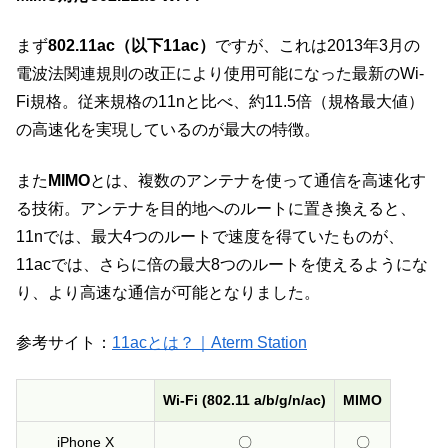
まず
802.11ac（以下11ac）
ですが、これは2013年3月の
電波法関連規則の改正により使用可能になった最新のWi-
Fi規格。従来規格の11nと比べ、約11.5倍（規格最大値）
の高速化を実現しているのが最大の特徴。
また
MIMO
とは、複数のアンテナを使って通信を高速化す
る技術。アンテナを目的地へのルートに置き換えると、
11nでは、最大4つのルートで速度を得ていたものが、
11acでは、さらに倍の最大8つのルートを使えるようにな
り、より高速な通信が可能となりました。
参考サイト：
11acとは？｜Aterm Station
Wi-Fi (802.11 a/b/g/n/ac)
MIMO
iPhone X
〇
〇