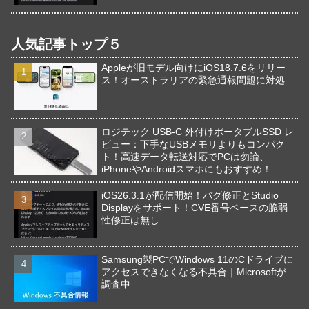
人気記事トップ５
Appleが旧モデル向けにiOS18.7.6をリリー
ス！オーストラリアの緊急通報問題に対処
ロジテック USB-C 外付けポータブルSSD レ
ビュー：下手なUSBメモリよりもコンパク
ト！高速データ転送対応でPCは勿論、
iPhoneやAndroidスマホにもおすすめ！
iOS26.3.1が配信開始！バグ修正とStudio
Displayをサポート！CVE番号ベースの脆弱
性修正は無し
Samsung製PCでWindows 11のCドライブに
アクセスできなくなる不具合｜Microsoftが
調査中