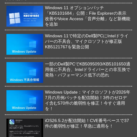
Windows 11 オプションパッチ
「KB5101684」公開：File Explorerの表示
改善やVoice Access「音声分離」など新機能
を追加
Windows 11で特定のDell製PCにIntelドライ
バーの不具合、マイクロソフトが修正版
KB5121767を緊急公開
一部のDell製PCでKB5095093/KB5101650適
用後に不具合、Intelドライバーとの非互換で
発熱・パフォーマンス低下の恐れ
Windows Update：マイクロソフトが2026年
7月の月例パッチを配信開始！3件のゼロデ
イ含む570件の脆弱性を修正！今すぐ適用
を！
iOS26.5.2が配信開始！CVE番号ベースで37
件の脆弱性が修正！早急に適用を！