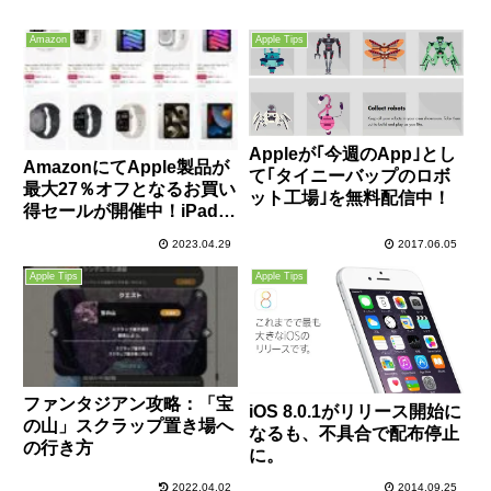
Amazon
Apple Tips
Appleが｢今週のApp｣とし
AmazonにてApple製品が
て｢タイニーバップのロボ
最大27％オフとなるお買い
ット工場｣を無料配信中！
得セールが開催中！iPadや
Apple Watch、AirPodsが
2023.04.29
2017.06.05
安い！
Apple Tips
Apple Tips
ファンタジアン攻略：「宝
iOS 8.0.1がリリース開始に
の山」スクラップ置き場へ
なるも、不具合で配布停止
の行き方
に。
2022.04.02
2014.09.25