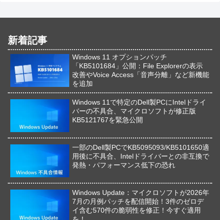
新着記事
Windows 11 オプションパッチ
「KB5101684」公開：File Explorerの表示
改善やVoice Access「音声分離」など新機能
を追加
Windows 11で特定のDell製PCにIntelドライ
バーの不具合、マイクロソフトが修正版
KB5121767を緊急公開
一部のDell製PCでKB5095093/KB5101650適
用後に不具合、Intelドライバーとの非互換で
発熱・パフォーマンス低下の恐れ
Windows Update：マイクロソフトが2026年
7月の月例パッチを配信開始！3件のゼロデ
イ含む570件の脆弱性を修正！今すぐ適用
を！