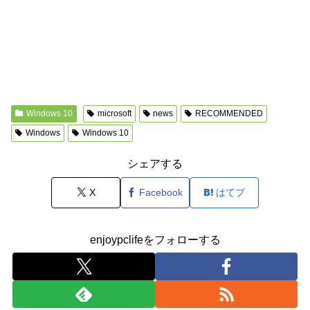
Windows 10
microsoft
news
RECOMMENDED
Windows
Windows 10
シェアする
X
Facebook
はてブ
enjoypclifeをフォローする