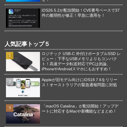
iOS26.5.2が配信開始！CVE番号ベースで37
件の脆弱性が修正！早急に適用を！
人気記事トップ５
ロジテック USB-C 外付けポータブルSSD レ
ビュー：下手なUSBメモリよりもコンパク
ト！高速データ転送対応でPCは勿論、
iPhoneやAndroidスマホにもおすすめ！
Appleが旧モデル向けにiOS18.7.6をリリー
ス！オーストラリアの緊急通報問題に対処
「macOS Catalina」が配信開始！アップデ
ートに対応するMacや新機能などまとめ！