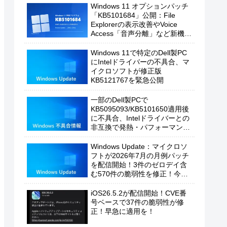
Windows 11 オプションパッチ
「KB5101684」公開：File
Explorerの表示改善やVoice
Access「音声分離」など新機能
を追加
Windows 11で特定のDell製PC
にIntelドライバーの不具合、マ
イクロソフトが修正版
KB5121767を緊急公開
一部のDell製PCで
KB5095093/KB5101650適用後
に不具合、Intelドライバーとの
非互換で発熱・パフォーマンス
低下の恐れ
Windows Update：マイクロソ
フトが2026年7月の月例パッチ
を配信開始！3件のゼロデイ含
む570件の脆弱性を修正！今す
ぐ適用を！
iOS26.5.2が配信開始！CVE番
号ベースで37件の脆弱性が修
正！早急に適用を！