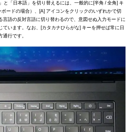
「英数」と「日本語」を切り替えるには、一般的に[半角 / 全角] キ
キー（英字キーボードの場合）、[A] アイコンをクリックのいずれかで切
る言語の反対言語に切り替わるので、意図せぬ入力モードに
ています。なお、[カタカナひらがな] キーを押せば常に日
一方通行です。