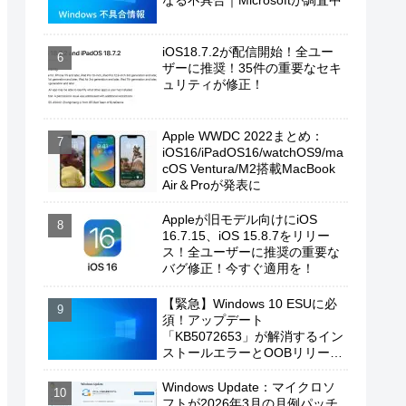
なる不具合｜Microsoftが調査中
iOS18.7.2が配信開始！全ユー
ザーに推奨！35件の重要なセキ
ュリティが修正！
Apple WWDC 2022まとめ：
iOS16/iPadOS16/watchOS9/ma
cOS Ventura/M2搭載MacBook
Air＆Proが発表に
Appleが旧モデル向けにiOS
16.7.15、iOS 15.8.7をリリー
ス！全ユーザーに推奨の重要な
バグ修正！今すぐ適用を！
【緊急】Windows 10 ESUに必
須！アップデート
「KB5072653」が解消するイン
ストールエラーとOOBリリース
の背景
Windows Update：マイクロソ
フトが2026年3月の月例パッチ