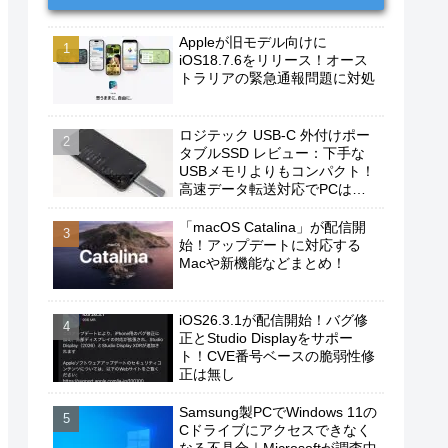
Appleが旧モデル向けに
iOS18.7.6をリリース！オース
トラリアの緊急通報問題に対処
ロジテック USB-C 外付けポー
タブルSSD レビュー：下手な
USBメモリよりもコンパクト！
高速データ転送対応でPCは勿
論、iPhoneやAndroidスマホに
もおすすめ！
「macOS Catalina」が配信開
始！アップデートに対応する
Macや新機能などまとめ！
iOS26.3.1が配信開始！バグ修
正とStudio Displayをサポー
ト！CVE番号ベースの脆弱性修
正は無し
Samsung製PCでWindows 11の
Cドライブにアクセスできなく