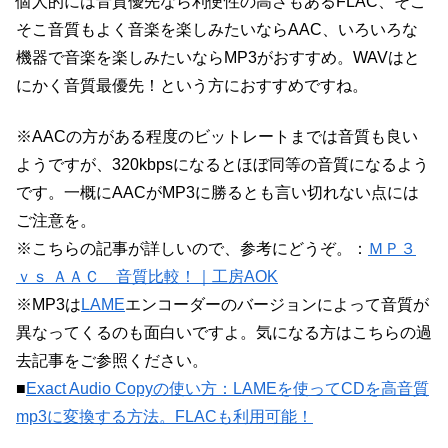
個人的には音質優先なら利便性の高さもあるFLAC、そこ
そこ音質もよく音楽を楽しみたいならAAC、いろいろな
機器で音楽を楽しみたいならMP3がおすすめ。WAVはと
にかく音質最優先！という方におすすめですね。
※AACの方がある程度のビットレートまでは音質も良い
ようですが、320kbpsになるとほぼ同等の音質になるよう
です。一概にAACがMP3に勝るとも言い切れない点には
ご注意を。
※こちらの記事が詳しいので、参考にどうぞ。：
ＭＰ３
ｖｓ ＡＡＣ 音質比較！｜工房AOK
※MP3は
LAME
エンコーダーのバージョンによって音質が
異なってくるのも面白いですよ。気になる方はこちらの過
去記事をご参照ください。
■
Exact Audio Copyの使い方：LAMEを使ってCDを高音質
mp3に変換する方法。FLACも利用可能！