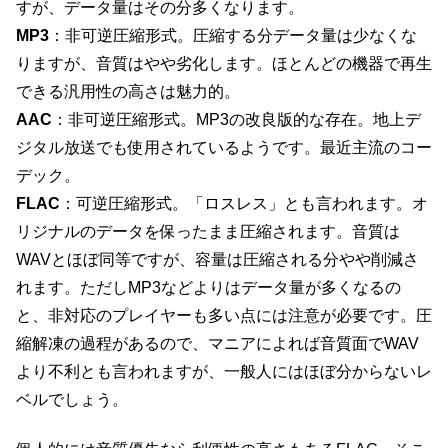
すが、データ量はその分多くなります。
MP3
：非可逆圧縮形式。圧縮する分データ量は少なくな
りますが、音質はやや劣化します。ほとんどの機器で再生
できる汎用性の高さは魅力的。
AAC
：非可逆圧縮形式。MP3の改良版的な存在。地上デ
ジタル放送でも使用されているようです。最近主流のコー
デック。
FLAC
：可逆圧縮形式。「ロスレス」とも言われます。オ
リジナルのデータを保ったまま圧縮されます。音質は
WAVとほぼ同等ですが、容量は圧縮される分やや削減さ
れます。ただしMP3などよりはデータ量が多くなるの
と、非対応のプレイヤーも多い点には注意が必要です。圧
縮解凍の過程があるので、マニアによれば音質面でWAV
より不利とも言われますが、一般人にはほぼ分からないレ
ベルでしょう。