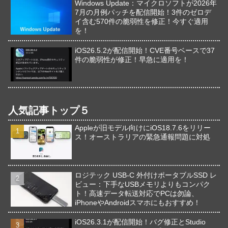
Windows Update：マイクロソフトが2026年
7月の月例パッチを配信開始！3件のゼロデ
イ含む570件の脆弱性を修正！今すぐ適用
を！
iOS26.5.2が配信開始！CVE番号ベースで37
件の脆弱性が修正！早急に適用を！
人気記事トップ５
Appleが旧モデル向けにiOS18.7.6をリリー
ス！オーストラリアの緊急通報問題に対処
ロジテック USB-C 外付けポータブルSSD レ
ビュー：下手なUSBメモリよりもコンパク
ト！高速データ転送対応でPCは勿論、
iPhoneやAndroidスマホにもおすすめ！
iOS26.3.1が配信開始！バグ修正とStudio