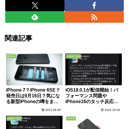
関連記事
iphone
Apple Tips
iOS18.0.1が配信開始！パ
iPhone 7？iPhone 6SE？
フォーマンス問題や
発売日は9月16日？気にな
iPhone16のタッチ反応不
る新型iPhoneの噂をまと
具合、カメラ不具合など改
めてみました！
2021.09.30
2024.10.04
善！セキュリティ修正もあ
るので早めに適用を！
Apple Tips
iphone