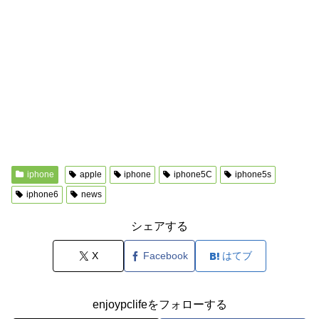
iphone
apple
iphone
iphone5C
iphone5s
iphone6
news
シェアする
X
Facebook
はてブ
enjoypclifeをフォローする