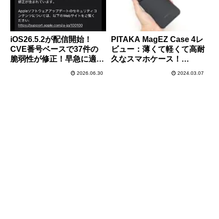
iOS26.5.2が配信開始！
PITAKA MagEZ Case 4レ
CVE番号ベースで37件の
ビュー：薄くて軽くて高耐
脆弱性が修正！早急に適用
久なスマホケース！
を！
iPhoneのMagSafe充電に
2026.06.30
2024.03.07
も対応！