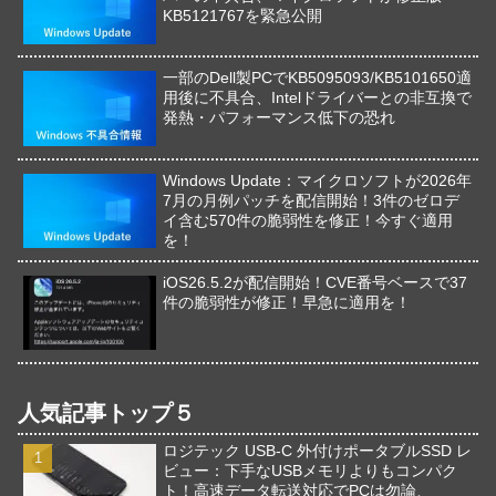
KB5121767を緊急公開
一部のDell製PCでKB5095093/KB5101650適
用後に不具合、Intelドライバーとの非互換で
発熱・パフォーマンス低下の恐れ
Windows Update：マイクロソフトが2026年
7月の月例パッチを配信開始！3件のゼロデ
イ含む570件の脆弱性を修正！今すぐ適用
を！
iOS26.5.2が配信開始！CVE番号ベースで37
件の脆弱性が修正！早急に適用を！
人気記事トップ５
ロジテック USB-C 外付けポータブルSSD レ
ビュー：下手なUSBメモリよりもコンパク
ト！高速データ転送対応でPCは勿論、