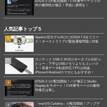
iOS26.5.2が配信開始！CVE番号ベースで37
件の脆弱性が修正！早急に適用を！
人気記事トップ５
Appleが旧モデル向けにiOS18.7.6をリリー
ス！オーストラリアの緊急通報問題に対処
ロジテック USB-C 外付けポータブルSSD レ
ビュー：下手なUSBメモリよりもコンパク
ト！高速データ転送対応でPCは勿論、
iPhoneやAndroidスマホにもおすすめ！
iOS26.3.1が配信開始！バグ修正とStudio
Displayをサポート！CVE番号ベースの脆弱
性修正は無し
「macOS Catalina」が配信開始！アップデ