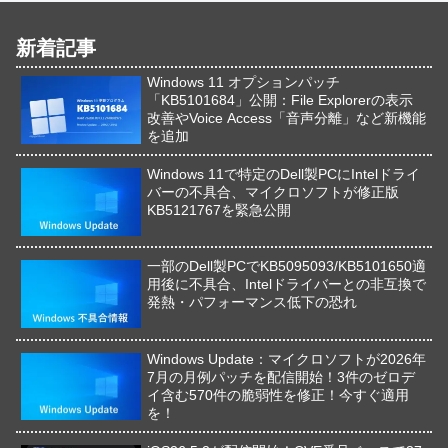
新着記事
Windows 11 オプションパッチ
「KB5101684」公開：File Explorerの表示
改善やVoice Access「音声分離」など新機能
を追加
Windows 11で特定のDell製PCにIntelドライ
バーの不具合、マイクロソフトが修正版
KB5121767を緊急公開
一部のDell製PCでKB5095093/KB5101650適
用後に不具合、Intelドライバーとの非互換で
発熱・パフォーマンス低下の恐れ
Windows Update：マイクロソフトが2026年
7月の月例パッチを配信開始！3件のゼロデ
イ含む570件の脆弱性を修正！今すぐ適用
を！