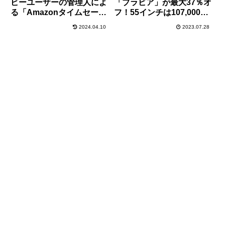
ビーユーザーの管理人によ
「ブラビア」が最大37％オ
る「Amazonタイムセール
フ！55インチは107,000円
祭り」の定番＆おすすめセ
と大特価！【Amazonタイ
2024.04.10
2023.07.28
ール商品まとめ！
ムセール】