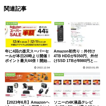
関連記事
セール情報
Amazon
年に4回の楽天スーパーセ
Amazon初売り：外付け
ールが本日20時より開催！
4TB HDDが9350円、外付
ポイント最大44倍！開始2
けSSD 1TBが8980円とお
時間限定50％オフクーポン
買い得！
2022.12.04
2023.01.05
も配布中！
Amazon
Amazon
【2023年6月】Amazonヘ
ソニーの4K液晶テレビ