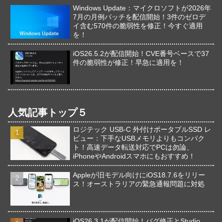
Windows Update：マイクロソフトが2026年
7月の月例パッチを配信開始！3件のゼロデ
イ含む570件の脆弱性を修正！今すぐ適用
を！
iOS26.5.2が配信開始！CVE番号ベースで37
件の脆弱性が修正！早急に適用を！
人気記事トップ５
ロジテック USB-C 外付けポータブルSSD レ
ビュー：下手なUSBメモリよりもコンパク
ト！高速データ転送対応でPCは勿論、
iPhoneやAndroidスマホにもおすすめ！
Appleが旧モデル向けにiOS18.7.6をリリー
ス！オーストラリアの緊急通報問題に対処
iOS26.3.1が配信開始！バグ修正とStudio