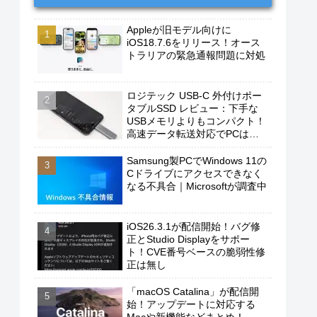
Appleが旧モデル向けに
iOS18.7.6をリリース！オース
トラリアの緊急通報問題に対処
ロジテック USB-C 外付けポー
タブルSSD レビュー：下手な
USBメモリよりもコンパクト！
高速データ転送対応でPCは勿
論、iPhoneやAndroidスマホに
もおすすめ！
Samsung製PCでWindows 11の
Cドライブにアクセスできなく
なる不具合｜Microsoftが調査中
iOS26.3.1が配信開始！バグ修
正とStudio Displayをサポー
ト！CVE番号ベースの脆弱性修
正は無し
「macOS Catalina」が配信開
始！アップデートに対応する