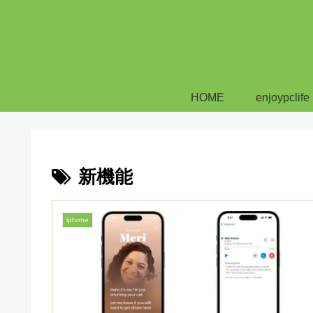
HOME
enjoypclife
新機能
iphone