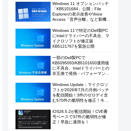
Windows 11 オプションパッチ
「KB5101684」公開：File
Explorerの表示改善やVoice
Access「音声分離」など新機能
を追加
Windows 11で特定のDell製PC
にIntelドライバーの不具合、マ
イクロソフトが修正版
KB5121767を緊急公開
一部のDell製PCで
KB5095093/KB5101650適用後
に不具合、Intelドライバーとの
非互換で発熱・パフォーマンス
低下の恐れ
Windows Update：マイクロソ
フトが2026年7月の月例パッチ
を配信開始！3件のゼロデイ含
む570件の脆弱性を修正！今す
ぐ適用を！
iOS26.5.2が配信開始！CVE番
号ベースで37件の脆弱性が修
正！早急に適用を！