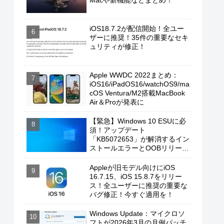
Macや新機能などまとめ！
iOS18.7.2が配信開始！全ユー
ザーに推奨！35件の重要なセキ
ュリティが修正！
Apple WWDC 2022まとめ：
iOS16/iPadOS16/watchOS9/ma
cOS Ventura/M2搭載MacBook
Air＆Proが発表に
【緊急】Windows 10 ESUに必
須！アップデート
「KB5072653」が解消するイン
ストールエラーとOOBリリース
の背景
Appleが旧モデル向けにiOS
16.7.15、iOS 15.8.7をリリー
ス！全ユーザーに推奨の重要な
バグ修正！今すぐ適用を！
Windows Update：マイクロソ
フトが2026年3月の月例パッチ