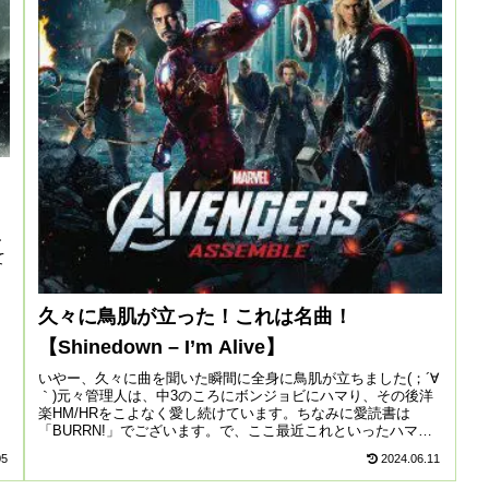
ー
て
ょ
久々に鳥肌が立った！これは名曲！
【Shinedown – I’m Alive】
いやー、久々に曲を聞いた瞬間に全身に鳥肌が立ちました(；´∀
｀)元々管理人は、中3のころにボンジョビにハマり、その後洋
楽HM/HRをこよなく愛し続けています。ちなみに愛読書は
「BURRN!」でございます。で、ここ最近これといったハマる
バンド...
05
2024.06.11