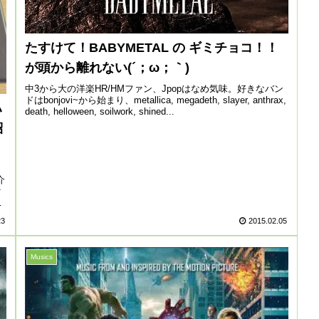
たすけて！BABYMETAL の ギミチョコ！！
が頭から離れない(´；ω；｀)
中3から大の洋楽HR/HMファン、Jpopはなめ気味。好きなバン
ドはbonjovi~から始まり、metallica, megadeth, slayer, anthrax,
ハ
death, helloween, soilwork, shined...
紹
介
ク
23
2015.02.05
Musics