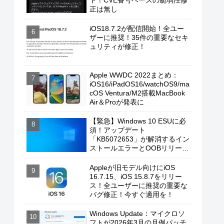
ト！CVE番号ベースの脆弱性修
正は無し
iOS18.7.2が配信開始！全ユー
ザーに推奨！35件の重要なセキ
ュリティが修正！
Apple WWDC 2022まとめ：
iOS16/iPadOS16/watchOS9/ma
cOS Ventura/M2搭載MacBook
Air＆Proが発表に
【緊急】Windows 10 ESUに必
須！アップデート
「KB5072653」が解消するイン
ストールエラーとOOBリリース
の背景
Appleが旧モデル向けにiOS
16.7.15、iOS 15.8.7をリリー
ス！全ユーザーに推奨の重要な
バグ修正！今すぐ適用を！
Windows Update：マイクロソ
フトが2026年3月の月例パッチ