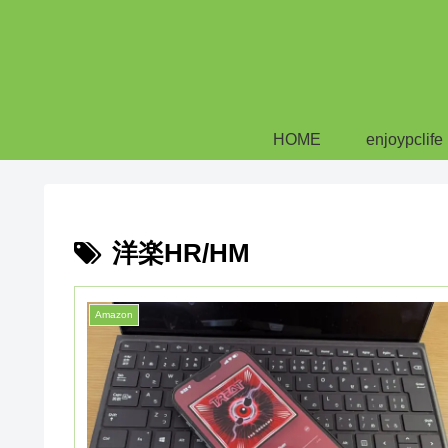
HOME
enjoypclife
洋楽HR/HM
Amazon