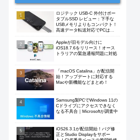
ロジテック USB-C 外付けポー
タブルSSD レビュー：下手な
USBメモリよりもコンパクト！
高速データ転送対応でPCは勿
論、iPhoneやAndroidスマホに
もおすすめ！
Appleが旧モデル向けに
iOS18.7.6をリリース！オース
トラリアの緊急通報問題に対処
「macOS Catalina」が配信開
始！アップデートに対応する
Macや新機能などまとめ！
Samsung製PCでWindows 11の
Cドライブにアクセスできなく
なる不具合｜Microsoftが調査中
iOS26.3.1が配信開始！バグ修
正とStudio Displayをサポー