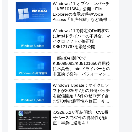
Windows 11 オプションパッチ
「KB5101684」公開：File
Explorerの表示改善やVoice
Access「音声分離」など新機能
を追加
Windows 11で特定のDell製PC
にIntelドライバーの不具合、マ
イクロソフトが修正版
KB5121767を緊急公開
一部のDell製PCで
KB5095093/KB5101650適用後
に不具合、Intelドライバーとの
非互換で発熱・パフォーマンス
低下の恐れ
Windows Update：マイクロソ
フトが2026年7月の月例パッチ
を配信開始！3件のゼロデイ含
む570件の脆弱性を修正！今す
ぐ適用を！
iOS26.5.2が配信開始！CVE番
号ベースで37件の脆弱性が修
正！早急に適用を！