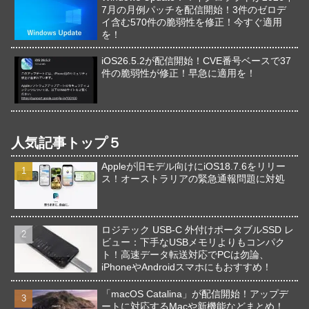
7月の月例パッチを配信開始！3件のゼロデ
イ含む570件の脆弱性を修正！今すぐ適用
を！
iOS26.5.2が配信開始！CVE番号ベースで37
件の脆弱性が修正！早急に適用を！
人気記事トップ５
Appleが旧モデル向けにiOS18.7.6をリリー
ス！オーストラリアの緊急通報問題に対処
ロジテック USB-C 外付けポータブルSSD レ
ビュー：下手なUSBメモリよりもコンパク
ト！高速データ転送対応でPCは勿論、
iPhoneやAndroidスマホにもおすすめ！
「macOS Catalina」が配信開始！アップデ
ートに対応するMacや新機能などまとめ！