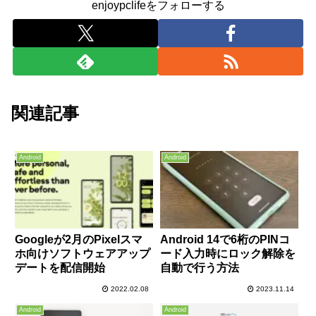
enjoypclifeをフォローする
関連記事
Android
Android
Googleが2月のPixelスマ
Android 14で6桁のPINコ
ホ向けソフトウェアアップ
ード入力時にロック解除を
デートを配信開始
自動で行う方法
2022.02.08
2023.11.14
Android
Android