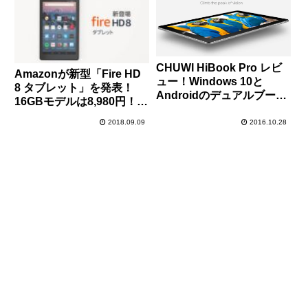
CHUWI HiBook Pro レビ
Amazonが新型「Fire HD
ュー！Windows 10と
8 タブレット」を発表！
Androidのデュアルブー
16GBモデルは8,980円！旧
ト！10.1インチWQHD搭載
モデルも2,000円引きで販
のコスパに優れたタブレッ
2018.09.09
2016.10.28
売中！スペックの違いをま
トPC！
とめておきます！