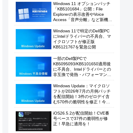
Windows 11 オプションパッチ
「KB5101684」公開：File
Explorerの表示改善やVoice
Access「音声分離」など新機能
を追加
Windows 11で特定のDell製PC
にIntelドライバーの不具合、マ
イクロソフトが修正版
KB5121767を緊急公開
一部のDell製PCで
KB5095093/KB5101650適用後
に不具合、Intelドライバーとの
非互換で発熱・パフォーマンス
低下の恐れ
Windows Update：マイクロソ
フトが2026年7月の月例パッチ
を配信開始！3件のゼロデイ含
む570件の脆弱性を修正！今す
ぐ適用を！
iOS26.5.2が配信開始！CVE番
号ベースで37件の脆弱性が修
正！早急に適用を！