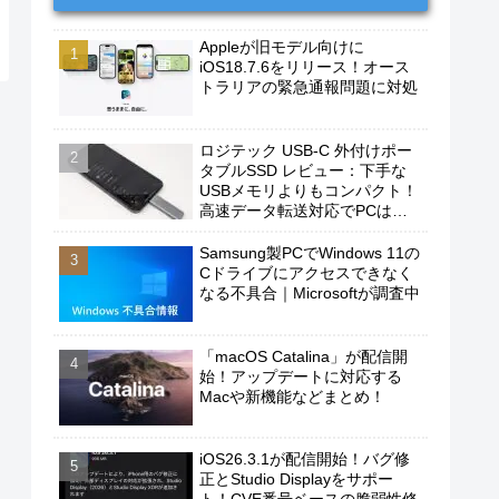
Appleが旧モデル向けに
iOS18.7.6をリリース！オース
トラリアの緊急通報問題に対処
ロジテック USB-C 外付けポー
タブルSSD レビュー：下手な
USBメモリよりもコンパクト！
高速データ転送対応でPCは勿
論、iPhoneやAndroidスマホに
もおすすめ！
Samsung製PCでWindows 11の
Cドライブにアクセスできなく
なる不具合｜Microsoftが調査中
「macOS Catalina」が配信開
始！アップデートに対応する
Macや新機能などまとめ！
iOS26.3.1が配信開始！バグ修
正とStudio Displayをサポー