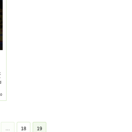
た
を
d
10
…
18
19