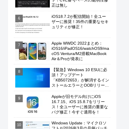
ト！CVE番号ベースの脆弱性修
正は無し
iOS18.7.2が配信開始！全ユー
ザーに推奨！35件の重要なセキ
ュリティが修正！
Apple WWDC 2022まとめ：
iOS16/iPadOS16/watchOS9/ma
cOS Ventura/M2搭載MacBook
Air＆Proが発表に
【緊急】Windows 10 ESUに必
須！アップデート
「KB5072653」が解消するイン
ストールエラーとOOBリリース
の背景
Appleが旧モデル向けにiOS
16.7.15、iOS 15.8.7をリリー
ス！全ユーザーに推奨の重要な
バグ修正！今すぐ適用を！
Windows Update：マイクロソ
フトが2026年3月の月例パッチ