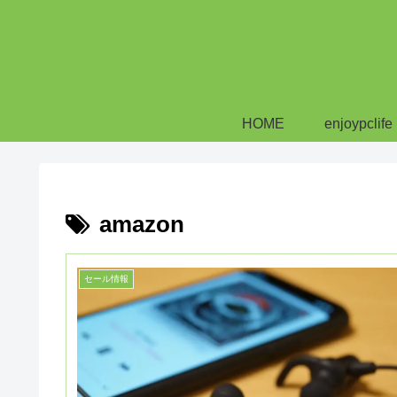
HOME
enjoypclife
amazon
セール情報