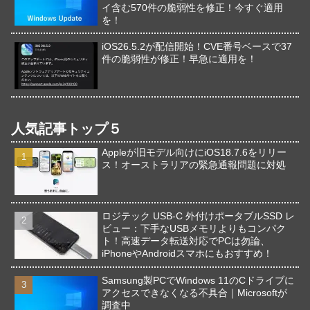
イ含む570件の脆弱性を修正！今すぐ適用
を！
iOS26.5.2が配信開始！CVE番号ベースで37
件の脆弱性が修正！早急に適用を！
人気記事トップ５
Appleが旧モデル向けにiOS18.7.6をリリー
ス！オーストラリアの緊急通報問題に対処
ロジテック USB-C 外付けポータブルSSD レ
ビュー：下手なUSBメモリよりもコンパク
ト！高速データ転送対応でPCは勿論、
iPhoneやAndroidスマホにもおすすめ！
Samsung製PCでWindows 11のCドライブに
アクセスできなくなる不具合｜Microsoftが
調査中