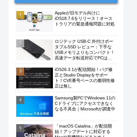
Appleが旧モデル向けに
iOS18.7.6をリリース！オース
トラリアの緊急通報問題に対処
ロジテック USB-C 外付けポー
タブルSSD レビュー：下手な
USBメモリよりもコンパクト！
高速データ転送対応でPCは勿
論、iPhoneやAndroidスマホに
もおすすめ！
iOS26.3.1が配信開始！バグ修
正とStudio Displayをサポー
ト！CVE番号ベースの脆弱性修
正は無し
Samsung製PCでWindows 11の
Cドライブにアクセスできなく
なる不具合｜Microsoftが調査中
「macOS Catalina」が配信開
始！アップデートに対応する