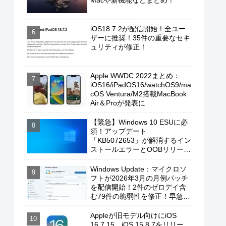
Macや新機能などまとめ！
iOS18.7.2が配信開始！全ユー
ザーに推奨！35件の重要なセキ
ュリティが修正！
Apple WWDC 2022まとめ：
iOS16/iPadOS16/watchOS9/ma
cOS Ventura/M2搭載MacBook
Air＆Proが発表に
【緊急】Windows 10 ESUに必
須！アップデート
「KB5072653」が解消するイン
ストールエラーとOOBリリース
の背景
Windows Update：マイクロソ
フトが2026年3月の月例パッチ
を配信開始！2件のゼロデイ含
む79件の脆弱性を修正！早急に
適用を！
Appleが旧モデル向けにiOS
16.7.15、iOS 15.8.7をリリー