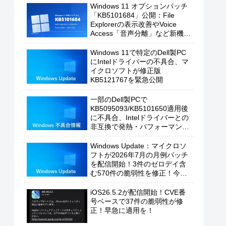
Windows 11 オプションパッチ
「KB5101684」公開：File
Explorerの表示改善やVoice
Access「音声分離」など新機能
を追加
Windows 11で特定のDell製PC
にIntelドライバーの不具合、マ
イクロソフトが修正版
KB5121767を緊急公開
一部のDell製PCで
KB5095093/KB5101650適用後
に不具合、Intelドライバーとの
非互換で発熱・パフォーマンス
低下の恐れ
Windows Update：マイクロソ
フトが2026年7月の月例パッチ
を配信開始！3件のゼロデイ含
む570件の脆弱性を修正！今す
ぐ適用を！
iOS26.5.2が配信開始！CVE番
号ベースで37件の脆弱性が修
正！早急に適用を！