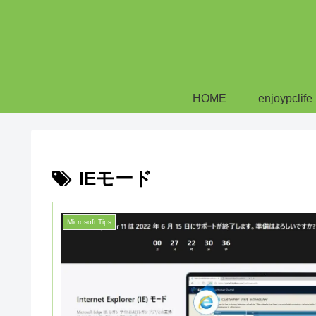
HOME
enjoypclife
IEモード
Microsoft Tips