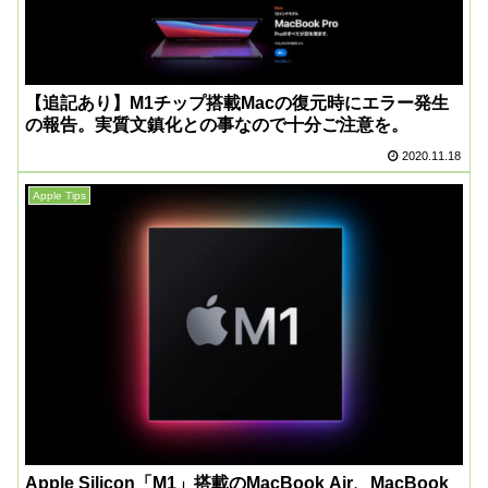
【追記あり】M1チップ搭載Macの復元時にエラー発生
の報告。実質文鎮化との事なので十分ご注意を。
2020.11.18
Apple Tips
Apple Silicon「M1」搭載のMacBook Air、MacBook