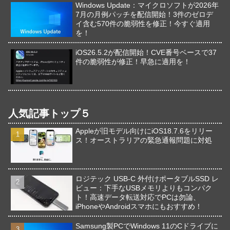
Windows Update：マイクロソフトが2026年
7月の月例パッチを配信開始！3件のゼロデ
イ含む570件の脆弱性を修正！今すぐ適用
を！
iOS26.5.2が配信開始！CVE番号ベースで37
件の脆弱性が修正！早急に適用を！
人気記事トップ５
Appleが旧モデル向けにiOS18.7.6をリリー
ス！オーストラリアの緊急通報問題に対処
ロジテック USB-C 外付けポータブルSSD レ
ビュー：下手なUSBメモリよりもコンパク
ト！高速データ転送対応でPCは勿論、
iPhoneやAndroidスマホにもおすすめ！
Samsung製PCでWindows 11のCドライブに