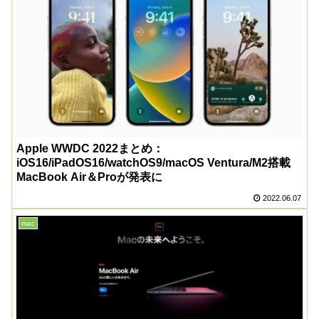
Apple WWDC 2022まとめ：
iOS16/iPadOS16/watchOS9/macOS Ventura/M2搭載
MacBook Air＆Proが発表に
2022.06.07
mac