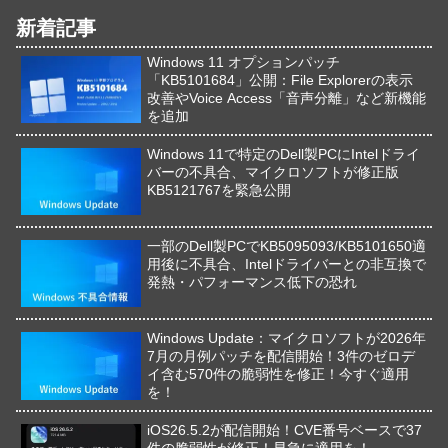
新着記事
Windows 11 オプションパッチ
「KB5101684」公開：File Explorerの表示
改善やVoice Access「音声分離」など新機能
を追加
Windows 11で特定のDell製PCにIntelドライ
バーの不具合、マイクロソフトが修正版
KB5121767を緊急公開
一部のDell製PCでKB5095093/KB5101650適
用後に不具合、Intelドライバーとの非互換で
発熱・パフォーマンス低下の恐れ
Windows Update：マイクロソフトが2026年
7月の月例パッチを配信開始！3件のゼロデ
イ含む570件の脆弱性を修正！今すぐ適用
を！
iOS26.5.2が配信開始！CVE番号ベースで37