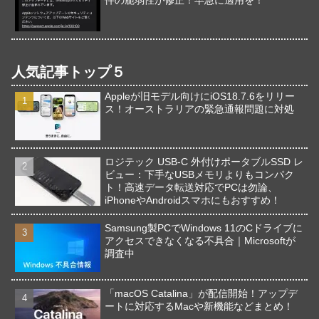
件の脆弱性が修正！早急に適用を！
人気記事トップ５
Appleが旧モデル向けにiOS18.7.6をリリー
ス！オーストラリアの緊急通報問題に対処
ロジテック USB-C 外付けポータブルSSD レ
ビュー：下手なUSBメモリよりもコンパク
ト！高速データ転送対応でPCは勿論、
iPhoneやAndroidスマホにもおすすめ！
Samsung製PCでWindows 11のCドライブに
アクセスできなくなる不具合｜Microsoftが
調査中
「macOS Catalina」が配信開始！アップデ
ートに対応するMacや新機能などまとめ！