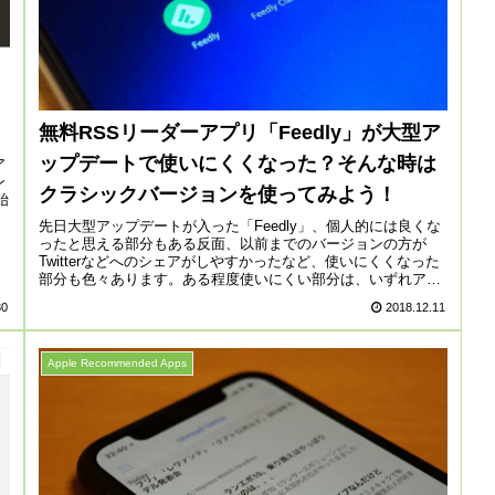
無料RSSリーダーアプリ「Feedly」が大型ア
ップデートで使いにくくなった？そんな時は
ア
ン
クラシックバージョンを使ってみよう！
始
先日大型アップデートが入った「Feedly」、個人的には良くな
ったと思える部分もある反面、以前までのバージョンの方が
Twitterなどへのシェアがしやすかったなど、使いにくくなった
部分も色々あります。ある程度使いにくい部分は、いずれアッ
プデ...
30
2018.12.11
Apple Recommended Apps