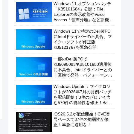
Windows 11 オプションパッチ
「KB5101684」公開：File
Explorerの表示改善やVoice
Access「音声分離」など新機能
を追加
Windows 11で特定のDell製PC
にIntelドライバーの不具合、マ
イクロソフトが修正版
KB5121767を緊急公開
一部のDell製PCで
KB5095093/KB5101650適用後
に不具合、Intelドライバーとの
非互換で発熱・パフォーマンス
低下の恐れ
Windows Update：マイクロソ
フトが2026年7月の月例パッチ
を配信開始！3件のゼロデイ含
む570件の脆弱性を修正！今す
ぐ適用を！
iOS26.5.2が配信開始！CVE番
号ベースで37件の脆弱性が修
正！早急に適用を！