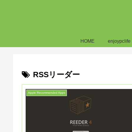
HOME
enjoypclife
RSSリーダー
Apple Recommended Apps