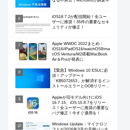
なる不具合｜Microsoftが調査中
iOS18.7.2が配信開始！全ユー
ザーに推奨！35件の重要なセキ
ュリティが修正！
Apple WWDC 2022まとめ：
iOS16/iPadOS16/watchOS9/ma
cOS Ventura/M2搭載MacBook
Air＆Proが発表に
【緊急】Windows 10 ESUに必
須！アップデート
「KB5072653」が解消するイン
ストールエラーとOOBリリース
の背景
Appleが旧モデル向けにiOS
16.7.15、iOS 15.8.7をリリー
ス！全ユーザーに推奨の重要な
バグ修正！今すぐ適用を！
Windows Update：マイクロソ
フトが2026年3月の月例パッチ