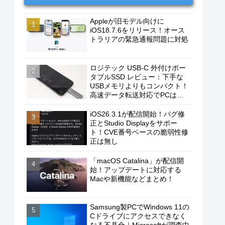
Appleが旧モデル向けに
iOS18.7.6をリリース！オース
トラリアの緊急通報問題に対処
ロジテック USB-C 外付けポー
タブルSSD レビュー：下手な
USBメモリよりもコンパクト！
高速データ転送対応でPCは勿
論、iPhoneやAndroidスマホに
もおすすめ！
iOS26.3.1が配信開始！バグ修
正とStudio Displayをサポー
ト！CVE番号ベースの脆弱性修
正は無し
「macOS Catalina」が配信開
始！アップデートに対応する
Macや新機能などまとめ！
Samsung製PCでWindows 11の
Cドライブにアクセスできなく