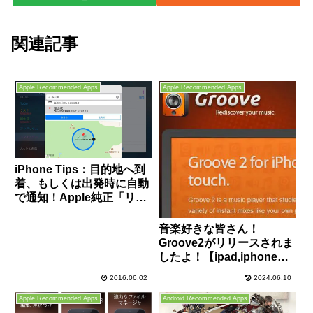
関連記事
Apple Recommended Apps
Apple Recommended Apps
iPhone Tips：目的地へ到
着、もしくは出発時に自動
で通知！Apple純正「リマ
インダー」アプリの「指定
場所で通知」機能を使って
音楽好きな皆さん！
みよう！
Groove2がリリースされま
したよ！【ipad,iphoneお
すすめアプリ】
2016.06.02
2024.06.10
Apple Recommended Apps
Android Recommended Apps