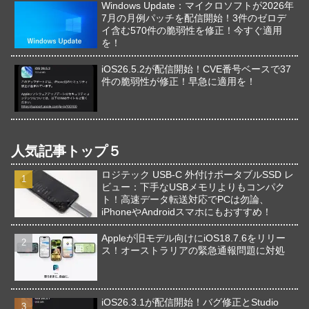
Windows Update：マイクロソフトが2026年
7月の月例パッチを配信開始！3件のゼロデ
イ含む570件の脆弱性を修正！今すぐ適用
を！
iOS26.5.2が配信開始！CVE番号ベースで37
件の脆弱性が修正！早急に適用を！
人気記事トップ５
ロジテック USB-C 外付けポータブルSSD レ
ビュー：下手なUSBメモリよりもコンパク
ト！高速データ転送対応でPCは勿論、
iPhoneやAndroidスマホにもおすすめ！
Appleが旧モデル向けにiOS18.7.6をリリー
ス！オーストラリアの緊急通報問題に対処
iOS26.3.1が配信開始！バグ修正とStudio