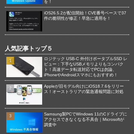
を！
iOS26.5.2が配信開始！CVE番号ベースで37
件の脆弱性が修正！早急に適用を！
人気記事トップ５
ロジテック USB-C 外付けポータブルSSD レ
ビュー：下手なUSBメモリよりもコンパク
ト！高速データ転送対応でPCは勿論、
iPhoneやAndroidスマホにもおすすめ！
Appleが旧モデル向けにiOS18.7.6をリリー
ス！オーストラリアの緊急通報問題に対処
Samsung製PCでWindows 11のCドライブに
アクセスできなくなる不具合｜Microsoftが
調査中