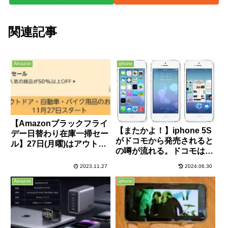
関連記事
Amazon
iphone
【Amazonブラックフライ
【またかよ！】iphone 5S
デー日替わり在庫一掃セー
がドコモから発売されると
ル】27日(月曜)はアウトド
の噂が流れる。ドコモは報
ア・自動車・バイク用品の
道を否定。そして国産携帯
お宝さがし！「GENTOS
2023.11.27
2024.06.30
メーカーの行く末は？
LEDランタン」が51％オフ
Amazon
iphone
の1,596円など激安！