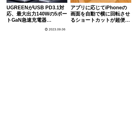
UGREENがUSB PD3.1対
アプリに応じてiPhoneの
応、最大出力140Wの5ポー
画面を自動で横に回転させ
トGaN急速充電器
るショートカットが超便
「UGREEN Nexode
利！YouTubeなどの動画
2023.09.06
300W」を新発売！9/18ま
アプリにおすすめ！
で発売記念で8,000円オ
フ！