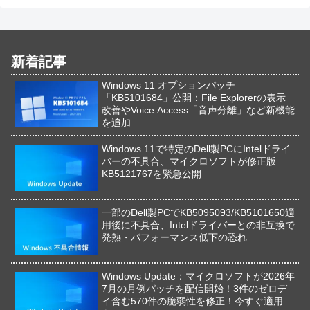
新着記事
Windows 11 オプションパッチ
「KB5101684」公開：File Explorerの表示
改善やVoice Access「音声分離」など新機能
を追加
Windows 11で特定のDell製PCにIntelドライ
バーの不具合、マイクロソフトが修正版
KB5121767を緊急公開
一部のDell製PCでKB5095093/KB5101650適
用後に不具合、Intelドライバーとの非互換で
発熱・パフォーマンス低下の恐れ
Windows Update：マイクロソフトが2026年
7月の月例パッチを配信開始！3件のゼロデ
イ含む570件の脆弱性を修正！今すぐ適用