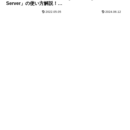
Server」の使い方解説！パ
ソコン内の動画をTVや
2022.05.05
2024.06.12
iPhone,iPad,androidスマ
ホ/タブレット等で見たい
時に便利！