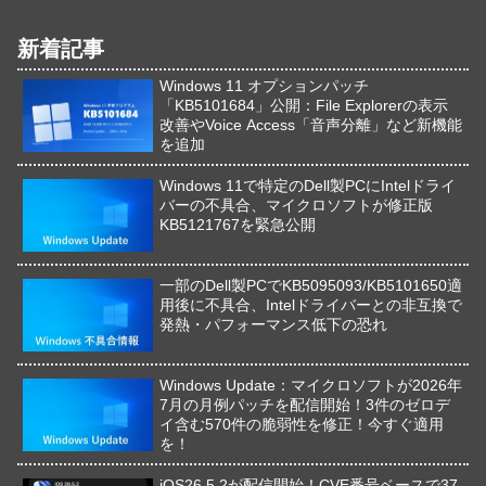
新着記事
Windows 11 オプションパッチ
「KB5101684」公開：File Explorerの表示
改善やVoice Access「音声分離」など新機能
を追加
Windows 11で特定のDell製PCにIntelドライ
バーの不具合、マイクロソフトが修正版
KB5121767を緊急公開
一部のDell製PCでKB5095093/KB5101650適
用後に不具合、Intelドライバーとの非互換で
発熱・パフォーマンス低下の恐れ
Windows Update：マイクロソフトが2026年
7月の月例パッチを配信開始！3件のゼロデ
イ含む570件の脆弱性を修正！今すぐ適用
を！
iOS26.5.2が配信開始！CVE番号ベースで37