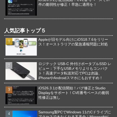
件の脆弱性が修正！早急に適用を！
人気記事トップ５
Appleが旧モデル向けにiOS18.7.6をリリー
ス！オーストラリアの緊急通報問題に対処
ロジテック USB-C 外付けポータブルSSD レ
ビュー：下手なUSBメモリよりもコンパク
ト！高速データ転送対応でPCは勿論、
iPhoneやAndroidスマホにもおすすめ！
iOS26.3.1が配信開始！バグ修正とStudio
Displayをサポート！CVE番号ベースの脆弱
性修正は無し
Samsung製PCでWindows 11のCドライブに
アクセスできなくなる不具合｜Microsoftが