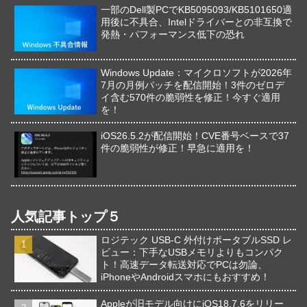
一部のDell製PCでKB5095093/KB5101650適
用後に不具合、Intelドライバーとの非互換で
発熱・パフォーマンス低下の恐れ
Windows Update：マイクロソフトが2026年
7月の月例パッチを配信開始！3件のゼロデ
イ含む570件の脆弱性を修正！今すぐ適用
を！
iOS26.5.2が配信開始！CVE番号ベースで37
件の脆弱性が修正！早急に適用を！
人気記事トップ５
ロジテック USB-C 外付けポータブルSSD レ
ビュー：下手なUSBメモリよりもコンパク
ト！高速データ転送対応でPCは勿論、
iPhoneやAndroidスマホにもおすすめ！
Appleが旧モデル向けにiOS18.7.6をリリー