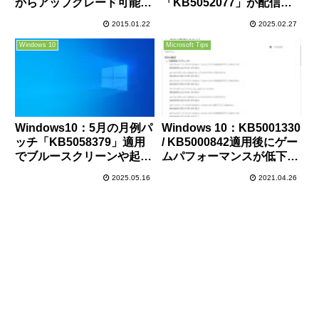
からアップグレード可能
「KB5052077」が配信開
に！※期間限定
始。デスクトップウィンド
2015.01.22
2025.02.27
ウマネージャーの応答不具
合やSSH接続ができなくな
Windows 10
Microsoft Tips
る不具合の修正など。必要
に応じてインストールを
Windows10：5月の月例パ
Windows 10：KB5001330
ッチ「KB5058379」適用
/ KB5000842適用後にゲー
でブルースクリーンや起動
ムパフォーマンスが低下す
時にBitLocker回復が起動
る不具合が改善
2025.05.16
2021.04.26
する不具合が一部PCで発
生中、対処方法あり