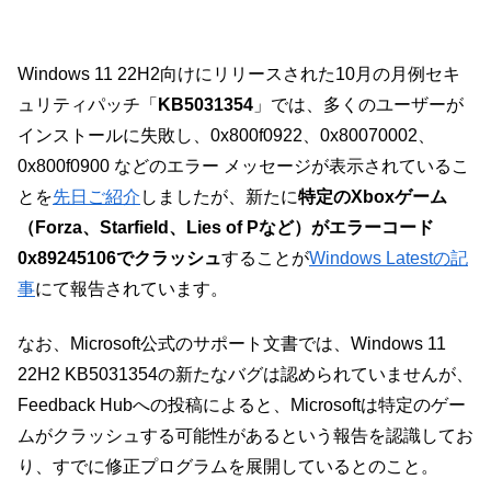
Windows 11 22H2向けにリリースされた10月の月例セキ
ュリティパッチ「
KB5031354
」では、多くのユーザーが
インストールに失敗し、0x800f0922、0x80070002、
0x800f0900 などのエラー メッセージが表示されているこ
とを
先日ご紹介
しましたが、新たに
特定のXboxゲーム
（Forza、Starfield、Lies of Pなど）がエラーコード
0x89245106でクラッシュ
することが
Windows Latestの記
事
にて報告されています。
なお、Microsoft公式のサポート文書では、Windows 11
22H2 KB5031354の新たなバグは認められていませんが、
Feedback Hubへの投稿によると、Microsoftは特定のゲー
ムがクラッシュする可能性があるという報告を認識してお
り、すでに修正プログラムを展開しているとのこと。