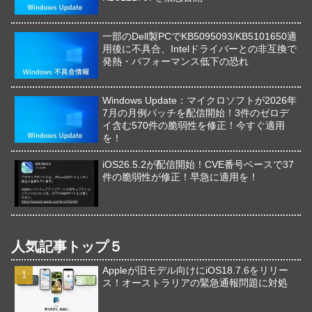
一部のDell製PCでKB5095093/KB5101650適
用後に不具合、Intelドライバーとの非互換で
発熱・パフォーマンス低下の恐れ
Windows Update：マイクロソフトが2026年
7月の月例パッチを配信開始！3件のゼロデ
イ含む570件の脆弱性を修正！今すぐ適用
を！
iOS26.5.2が配信開始！CVE番号ベースで37
件の脆弱性が修正！早急に適用を！
人気記事トップ５
Appleが旧モデル向けにiOS18.7.6をリリー
ス！オーストラリアの緊急通報問題に対処