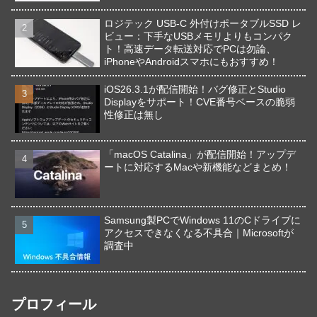
ロジテック USB-C 外付けポータブルSSD レ
ビュー：下手なUSBメモリよりもコンパク
ト！高速データ転送対応でPCは勿論、
iPhoneやAndroidスマホにもおすすめ！
iOS26.3.1が配信開始！バグ修正とStudio
Displayをサポート！CVE番号ベースの脆弱
性修正は無し
「macOS Catalina」が配信開始！アップデ
ートに対応するMacや新機能などまとめ！
Samsung製PCでWindows 11のCドライブに
アクセスできなくなる不具合｜Microsoftが
調査中
プロフィール