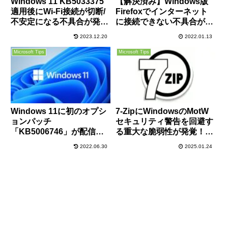
Windows 11 KB5033375
【解決済み】Windows版
適用後にWi-Fi接続が切断/
Firefoxでインターネット
不安定になる不具合が発
に接続できない不具合が世
生、特に企業や大学での利
界中で発生。ただし管理人
2023.12.20
2022.01.13
用者は要注意
の環境では問題なし
Microsoft Tips
Microsoft Tips
Windows 11に初のオプシ
7-ZipにWindowsのMotW
ョンパッチ
セキュリティ警告を回避す
「KB5006746」が配信開
る重大な脆弱性が発覚！早
始！AMD製CPUの性能低
急にアップデートの適用
2022.06.30
2025.01.24
下やプリンター、メモリリ
を！
ークなど多数の不具合が改
善！