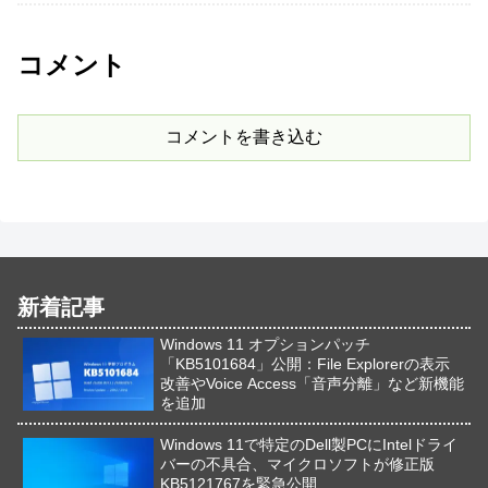
コメント
コメントを書き込む
新着記事
Windows 11 オプションパッチ
「KB5101684」公開：File Explorerの表示
改善やVoice Access「音声分離」など新機能
を追加
Windows 11で特定のDell製PCにIntelドライ
バーの不具合、マイクロソフトが修正版
KB5121767を緊急公開