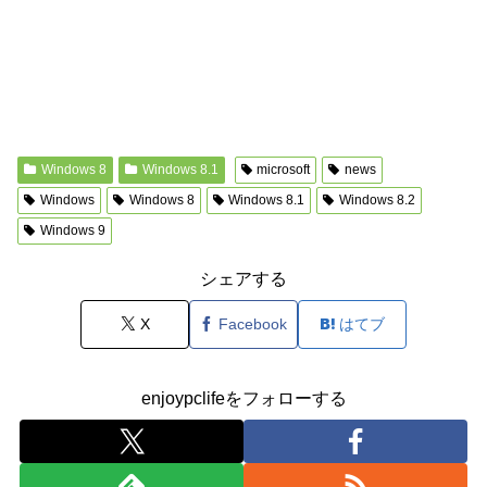
Windows 8
Windows 8.1
microsoft
news
Windows
Windows 8
Windows 8.1
Windows 8.2
Windows 9
シェアする
X
Facebook
はてブ
enjoypclifeをフォローする