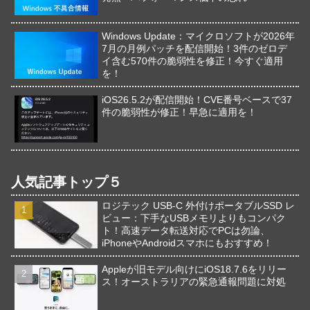
Windows Update：マイクロソフトが2026年
7月の月例パッチを配信開始！3件のゼロデ
イ含む570件の脆弱性を修正！今すぐ適用
を！
iOS26.5.2が配信開始！CVE番号ベースで37
件の脆弱性が修正！早急に適用を！
人気記事トップ５
ロジテック USB-C 外付けポータブルSSD レ
ビュー：下手なUSBメモリよりもコンパク
ト！高速データ転送対応でPCは勿論、
iPhoneやAndroidスマホにもおすすめ！
Appleが旧モデル向けにiOS18.7.6をリリー
ス！オーストラリアの緊急通報問題に対処