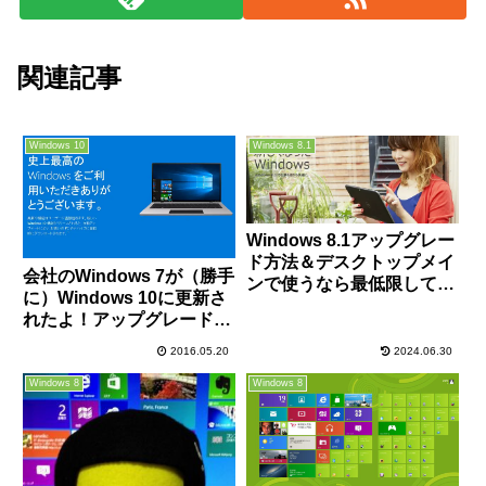
関連記事
Windows 10
Windows 8.1
Windows 8.1アップグレー
ド方法＆デスクトップメイ
会社のWindows 7が（勝手
ンで使うなら最低限してお
に）Windows 10に更新さ
きたいカスタマイズ解説
れたよ！アップグレードを
回避する方法もまとめてお
2016.05.20
2024.06.30
きます！
Windows 8
Windows 8