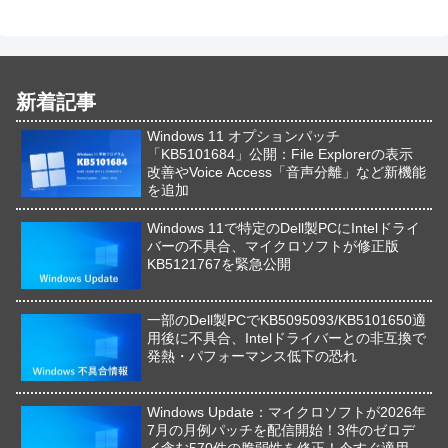
新着記事
Windows 11 オプションパッチ
「KB5101684」公開：File Explorerの表示
改善やVoice Access「音声分離」など新機能
を追加
Windows 11で特定のDell製PCにIntelドライ
バーの不具合、マイクロソフトが修正版
KB5121767を緊急公開
一部のDell製PCでKB5095093/KB5101650適
用後に不具合、Intelドライバーとの非互換で
発熱・パフォーマンス低下の恐れ
Windows Update：マイクロソフトが2026年
7月の月例パッチを配信開始！3件のゼロデ
イ含む570件の脆弱性を修正！今すぐ適用