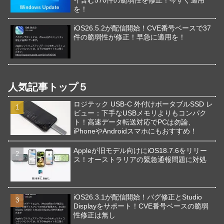
を！
iOS26.5.2が配信開始！CVE番号ベースで37
件の脆弱性が修正！早急に適用を！
人気記事トップ５
ロジテック USB-C 外付けポータブルSSD レ
ビュー：下手なUSBメモリよりもコンパク
ト！高速データ転送対応でPCは勿論、
iPhoneやAndroidスマホにもおすすめ！
Appleが旧モデル向けにiOS18.7.6をリリー
ス！オーストラリアの緊急通報問題に対処
iOS26.3.1が配信開始！バグ修正とStudio
Displayをサポート！CVE番号ベースの脆弱
性修正は無し