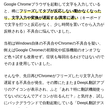
Google Chromeブラウザを起動して文字を入力している
と、稀に
フリーズしてタブが反応しない/動かなくなった
り、文字入力や変換が遅延する/異常に遅い
（キーボード
で文字を打つと反応がなく、少し時間を置いてから入力が
反映される）不具合に悩んでいました。
当初はWindows自体の不具合やChromeの不具合を疑い、
例えばGoogle Chromeの初期化や拡張機能のオンオフな
ど色々試すも改善せず。症状も毎回出るわけではないので
そのまま使用していました。
そんな中、先日再びChromeがフリーズしたり文字入力が
遅延する不具合が発生。その際にたまたまDeepL翻訳アプ
リのアイコンが表示され、ふと「あれ？特に翻訳機能使っ
てないのになんでアイコンが出るんだ？」と気付き、試し
にバックグラウンドで自動起動している「DeepL翻訳デス