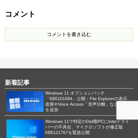
コメント
コメントを書き込む
新着記事
Windows 11 オプションパッチ
「KB5101684」公開：File Explorerの表示
改善やVoice Access「音声分離」など新機能
を追加
Windows 11で特定のDell製PCにIntelドライ
バーの不具合、マイクロソフトが修正版
KB5121767を緊急公開