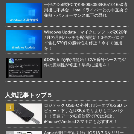
一部のDell製PCでKB5095093/KB5101650適
用後に不具合、Intelドライバーとの非互換で
発熱・パフォーマンス低下の恐れ
Windows Update：マイクロソフトが2026年
7月の月例パッチを配信開始！3件のゼロデ
イ含む570件の脆弱性を修正！今すぐ適用
を！
iOS26.5.2が配信開始！CVE番号ベースで37
件の脆弱性が修正！早急に適用を！
人気記事トップ５
ロジテック USB-C 外付けポータブルSSD レ
ビュー：下手なUSBメモリよりもコンパク
ト！高速データ転送対応でPCは勿論、
iPhoneやAndroidスマホにもおすすめ！
Appleが旧モデル向けにiOS18.7.6をリリー