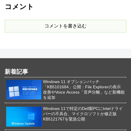
コメント
コメントを書き込む
新着記事
Windows 11 オプションパッチ
「KB5101684」公開：File Explorerの表示
改善やVoice Access「音声分離」など新機能
を追加
Windows 11で特定のDell製PCにIntelドライ
バーの不具合、マイクロソフトが修正版
KB5121767を緊急公開