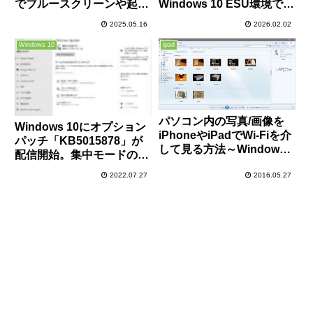
でブルースクリーンや起動
Windows 10 ESU環境でも
時にBitLocker回復が起動
新たに発生
2025.05.16
2026.02.02
する不具合が一部PCで発
生中、対処方法あり
Windows 10
ipad
パソコン内の写真/画像を
Windows 10にオプション
iPhoneやiPadでWi-Fiを介
パッチ「KB5015878」が
して見る方法～Windows
配信開始。集中モードの機
10のWindows Media
能強化やゲームの不具合改
Player 12をDLNAサーバ
2022.07.27
2016.05.27
善など。必要に応じてイン
ーとして活用～
ストールを