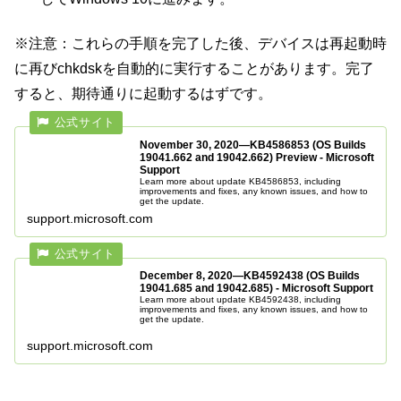
※注意：これらの手順を完了した後、デバイスは再起動時
に再びchkdskを自動的に実行することがあります。完了
すると、期待通りに起動するはずです。
November 30, 2020—KB4586853 (OS Builds
19041.662 and 19042.662) Preview - Microsoft
Support
Learn more about update KB4586853, including
improvements and fixes, any known issues, and how to
get the update.
support.microsoft.com
December 8, 2020—KB4592438 (OS Builds
19041.685 and 19042.685) - Microsoft Support
Learn more about update KB4592438, including
improvements and fixes, any known issues, and how to
get the update.
support.microsoft.com