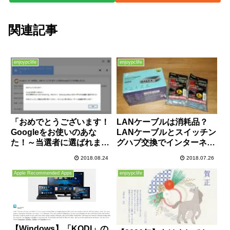
関連記事
enjoypclife
enjoypclife
「おめでとうございます！
LANケーブルは消耗品？
Googleをお使いのあな
LANケーブルとスイッチン
た！～当選者に選ばれまし
グハブ交換でインターネッ
た。」はフィッシング詐
ト速度は上がるのか、軽く
2018.08.24
2018.07.26
欺。広告のリダイレクトが
検証してみました！
原因？対処方法まとめ！
Apple Recommended Apps
enjoypclife
【Windows】「KODI」の