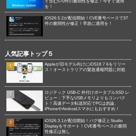
イ含む570件の脆弱性を修正！今すぐ適用
を！
iOS26.5.2が配信開始！CVE番号ベースで37
件の脆弱性が修正！早急に適用を！
人気記事トップ５
Appleが旧モデル向けにiOS18.7.6をリリー
ス！オーストラリアの緊急通報問題に対処
ロジテック USB-C 外付けポータブルSSD レ
ビュー：下手なUSBメモリよりもコンパク
ト！高速データ転送対応でPCは勿論、
iPhoneやAndroidスマホにもおすすめ！
iOS26.3.1が配信開始！バグ修正とStudio
Displayをサポート！CVE番号ベースの脆弱
性修正は無し