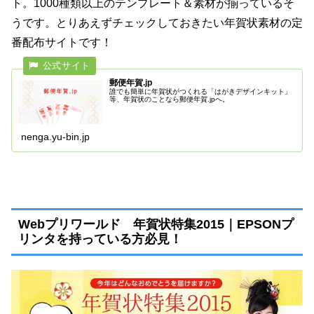
ト。1000種類以上のテンプレート＆素材が揃っているそ
うです。とりあえずチェックしておきたい年賀状素材の定
番配布サイトです！
郵便年賀.jp
誰でも簡単に年賀状がつくれる「はがきデザインキット」
等、年賀状のことなら郵便年賀.jpへ。
nenga.yu-bin.jp
Webプリワールド 年賀状特集2015｜EPSONプ
リンタを持っている方必見！