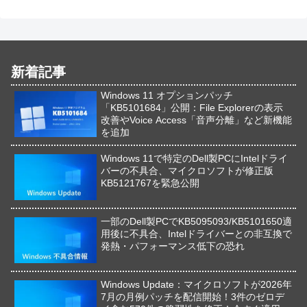
新着記事
Windows 11 オプションパッチ
「KB5101684」公開：File Explorerの表示
改善やVoice Access「音声分離」など新機能
を追加
Windows 11で特定のDell製PCにIntelドライ
バーの不具合、マイクロソフトが修正版
KB5121767を緊急公開
一部のDell製PCでKB5095093/KB5101650適
用後に不具合、Intelドライバーとの非互換で
発熱・パフォーマンス低下の恐れ
Windows Update：マイクロソフトが2026年
7月の月例パッチを配信開始！3件のゼロデ