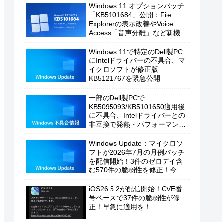
Windows 11 オプションパッチ
「KB5101684」公開：File
Explorerの表示改善やVoice
Access「音声分離」など新機能
を追加
Windows 11で特定のDell製PC
にIntelドライバーの不具合、マ
イクロソフトが修正版
KB5121767を緊急公開
一部のDell製PCで
KB5095093/KB5101650適用後
に不具合、Intelドライバーとの
非互換で発熱・パフォーマンス
低下の恐れ
Windows Update：マイクロソ
フトが2026年7月の月例パッチ
を配信開始！3件のゼロデイ含
む570件の脆弱性を修正！今す
ぐ適用を！
iOS26.5.2が配信開始！CVE番
号ベースで37件の脆弱性が修
正！早急に適用を！