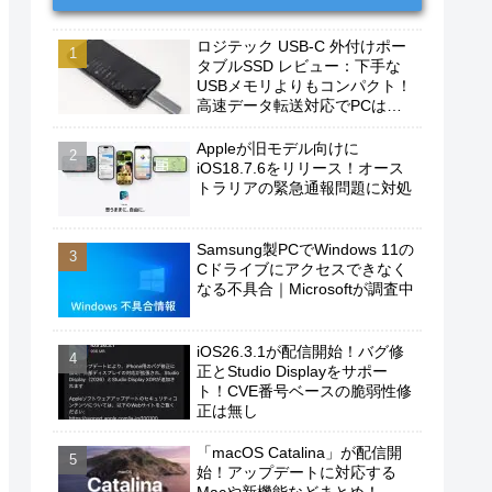
ロジテック USB-C 外付けポー
タブルSSD レビュー：下手な
USBメモリよりもコンパクト！
高速データ転送対応でPCは勿
論、iPhoneやAndroidスマホに
もおすすめ！
Appleが旧モデル向けに
iOS18.7.6をリリース！オース
トラリアの緊急通報問題に対処
Samsung製PCでWindows 11の
Cドライブにアクセスできなく
なる不具合｜Microsoftが調査中
iOS26.3.1が配信開始！バグ修
正とStudio Displayをサポー
ト！CVE番号ベースの脆弱性修
正は無し
「macOS Catalina」が配信開
始！アップデートに対応する