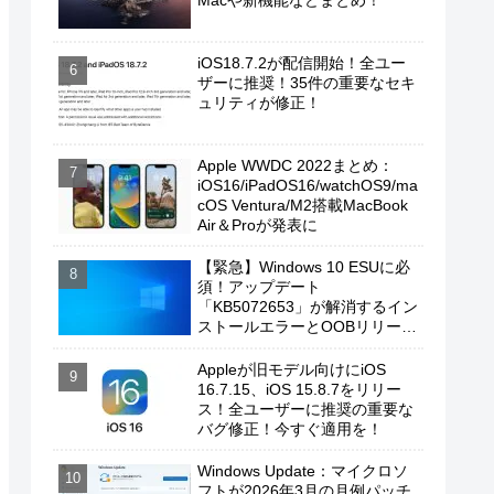
Macや新機能などまとめ！
iOS18.7.2が配信開始！全ユー
ザーに推奨！35件の重要なセキ
ュリティが修正！
Apple WWDC 2022まとめ：
iOS16/iPadOS16/watchOS9/ma
cOS Ventura/M2搭載MacBook
Air＆Proが発表に
【緊急】Windows 10 ESUに必
須！アップデート
「KB5072653」が解消するイン
ストールエラーとOOBリリース
の背景
Appleが旧モデル向けにiOS
16.7.15、iOS 15.8.7をリリー
ス！全ユーザーに推奨の重要な
バグ修正！今すぐ適用を！
Windows Update：マイクロソ
フトが2026年3月の月例パッチ