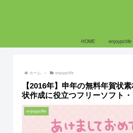
HOME
enjoypclife
ホーム
enjoypclife
【2016年】申年の無料年賀状
状作成に役立つフリーソフト・
enjoypclife