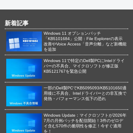
新着記事
Windows 11 オプションパッチ
「KB5101684」公開：File Explorerの表示
改善やVoice Access「音声分離」など新機能
を追加
Windows 11で特定のDell製PCにIntelドライ
バーの不具合、マイクロソフトが修正版
KB5121767を緊急公開
一部のDell製PCでKB5095093/KB5101650適
用後に不具合、Intelドライバーとの非互換で
発熱・パフォーマンス低下の恐れ
Windows Update：マイクロソフトが2026年
7月の月例パッチを配信開始！3件のゼロデ
イ含む570件の脆弱性を修正！今すぐ適用
を！