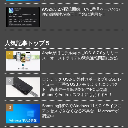
iOS26.5.2が配信開始！CVE番号ベースで37
件の脆弱性が修正！早急に適用を！
人気記事トップ５
Appleが旧モデル向けにiOS18.7.6をリリー
ス！オーストラリアの緊急通報問題に対処
ロジテック USB-C 外付けポータブルSSD レ
ビュー：下手なUSBメモリよりもコンパク
ト！高速データ転送対応でPCは勿論、
iPhoneやAndroidスマホにもおすすめ！
Samsung製PCでWindows 11のCドライブに
アクセスできなくなる不具合｜Microsoftが
調査中