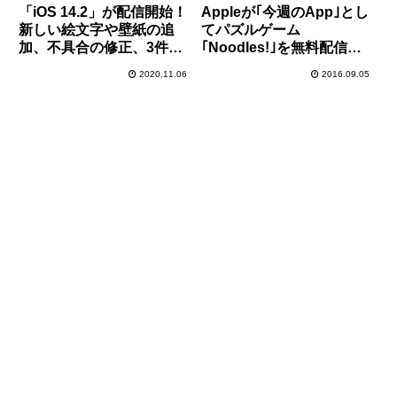
「iOS 14.2」が配信開始！
Appleが｢今週のApp｣とし
新しい絵文字や壁紙の追
てパズルゲーム
加、不具合の修正、3件の
｢Noodles!｣を無料配信
ゼロデイ脆弱性の修正も行
中！
2020.11.06
2016.09.05
われているので、早急にア
ップデートの適用を！